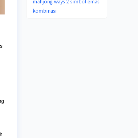
mahjong ways 2 simbol emas
kombinasi
es
ng
ih