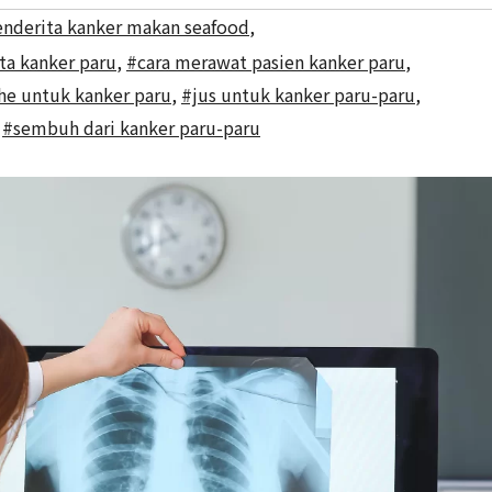
nderita kanker makan seafood
,
ta kanker paru
,
#cara merawat pasien kanker paru
,
he untuk kanker paru
,
#jus untuk kanker paru-paru
,
,
#sembuh dari kanker paru-paru