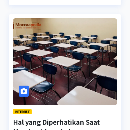
INTERNET
Hal yang Diperhatikan Saat