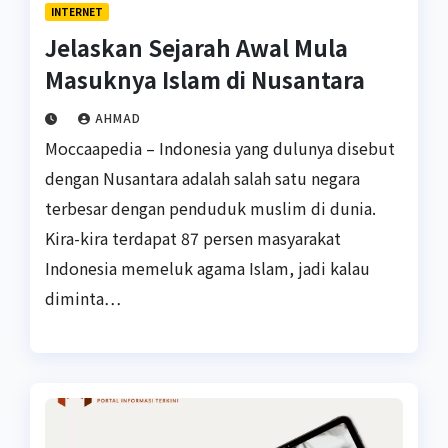
INTERNET
Jelaskan Sejarah Awal Mula
Masuknya Islam di Nusantara
AHMAD
Moccaapedia – Indonesia yang dulunya disebut
dengan Nusantara adalah salah satu negara
terbesar dengan penduduk muslim di dunia.
Kira-kira terdapat 87 persen masyarakat
Indonesia memeluk agama Islam, jadi kalau
diminta…