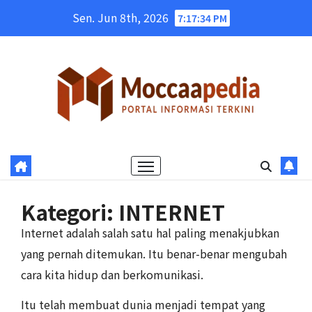
Skip
Sen. Jun 8th, 2026
7:17:35 PM
to
content
Kategori:
INTERNET
Internet adalah salah satu hal paling menakjubkan
yang pernah ditemukan. Itu benar-benar mengubah
cara kita hidup dan berkomunikasi.
Itu telah membuat dunia menjadi tempat yang