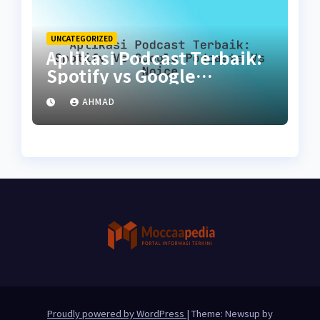
UNCATEGORIZED
Aplikasi Podcast Terbaik:
Spotify vs Google
Podcasts vs Noice
AHMAD
Proudly powered by WordPress
|
Theme: Newsup by