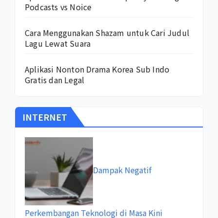
Podcasts vs Noice
Cara Menggunakan Shazam untuk Cari Judul
Lagu Lewat Suara
Aplikasi Nonton Drama Korea Sub Indo
Gratis dan Legal
INTERNET
Dampak Negatif
Perkembangan Teknologi di Masa Kini