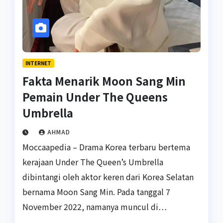
INTERNET
Fakta Menarik Moon Sang Min
Pemain Under The Queens
Umbrella
AHMAD
Moccaapedia – Drama Korea terbaru bertema
kerajaan Under The Queen’s Umbrella
dibintangi oleh aktor keren dari Korea Selatan
bernama Moon Sang Min. Pada tanggal 7
November 2022, namanya muncul di…