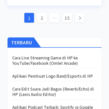
Paginasi
1
2
…
15
pos
TERBARU
Cara Live Streaming Game di HP ke
YouTube/Facebook (Omlet Arcade)
Aplikasi Pembuat Logo Band/Esports di HP
Cara Edit Suara Jadi Bagus (Reverb/Echo) di
HP (Lexis Audio Editor)
Aplikasi Podcast Terbaik: Spotify vs Google