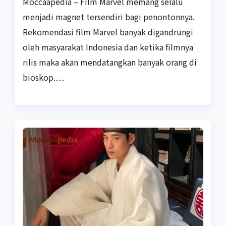
Moccaapedia – Film Marvel memang selalu
menjadi magnet tersendiri bagi penontonnya.
Rekomendasi film Marvel banyak digandrungi
oleh masyarakat Indonesia dan ketika filmnya
rilis maka akan mendatangkan banyak orang di
bioskop.…