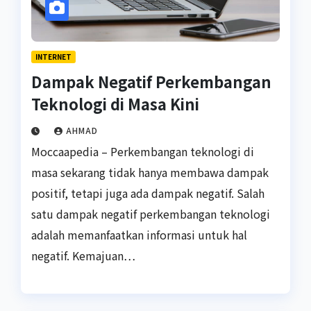
INTERNET
Dampak Negatif Perkembangan
Teknologi di Masa Kini
AHMAD
Moccaapedia – Perkembangan teknologi di
masa sekarang tidak hanya membawa dampak
positif, tetapi juga ada dampak negatif. Salah
satu dampak negatif perkembangan teknologi
adalah memanfaatkan informasi untuk hal
negatif. Kemajuan…