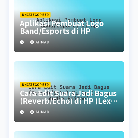
UNCATEGORIZED
Aplikasi Pembuat Logo
Band/Esports di HP
AHMAD
UNCATEGORIZED
Cara Edit Suara Jadi Bagus
(Reverb/Echo) di HP (Lexis
Audio Editor)
AHMAD