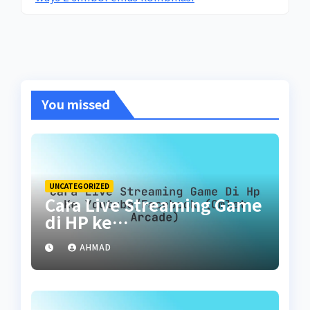
You missed
UNCATEGORIZED
Cara Live Streaming Game
di HP ke
YouTube/Facebook (Omlet
AHMAD
Arcade)