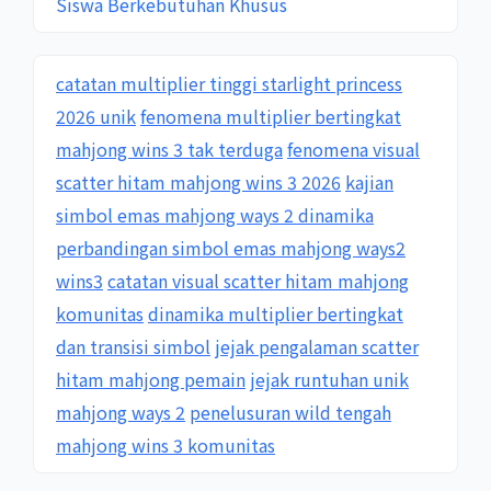
Siswa Berkebutuhan Khusus
catatan multiplier tinggi starlight princess
2026 unik
fenomena multiplier bertingkat
mahjong wins 3 tak terduga
fenomena visual
scatter hitam mahjong wins 3 2026
kajian
simbol emas mahjong ways 2 dinamika
perbandingan simbol emas mahjong ways2
wins3
catatan visual scatter hitam mahjong
komunitas
dinamika multiplier bertingkat
dan transisi simbol
jejak pengalaman scatter
hitam mahjong pemain
jejak runtuhan unik
mahjong ways 2
penelusuran wild tengah
mahjong wins 3 komunitas