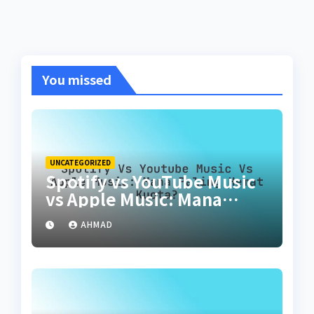
You missed
UNCATEGORIZED
Spotify vs YouTube Music
vs Apple Music: Mana
Paling Hemat Kuota?
AHMAD