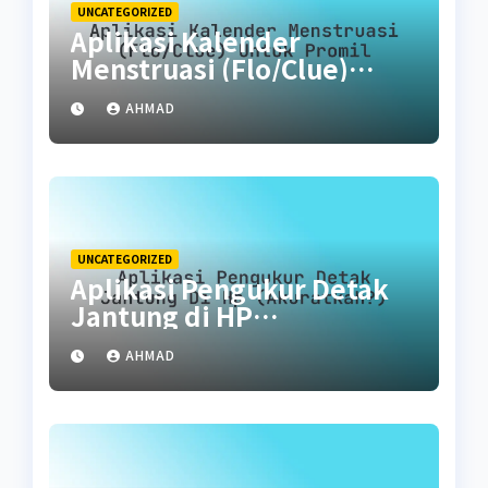
UNCATEGORIZED
Aplikasi Kalender
Menstruasi (Flo/Clue)
untuk Promil
AHMAD
UNCATEGORIZED
Aplikasi Pengukur Detak
Jantung di HP
(Akuratkah?)
AHMAD