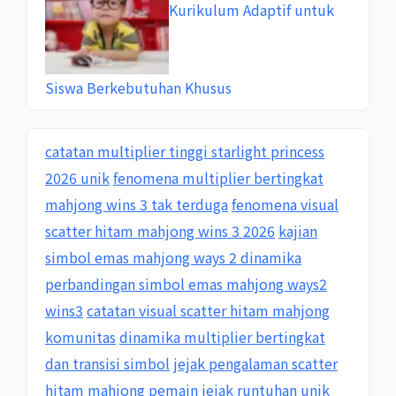
Kurikulum Adaptif untuk
Siswa Berkebutuhan Khusus
catatan multiplier tinggi starlight princess
2026 unik
fenomena multiplier bertingkat
mahjong wins 3 tak terduga
fenomena visual
scatter hitam mahjong wins 3 2026
kajian
simbol emas mahjong ways 2 dinamika
perbandingan simbol emas mahjong ways2
wins3
catatan visual scatter hitam mahjong
komunitas
dinamika multiplier bertingkat
dan transisi simbol
jejak pengalaman scatter
hitam mahjong pemain
jejak runtuhan unik