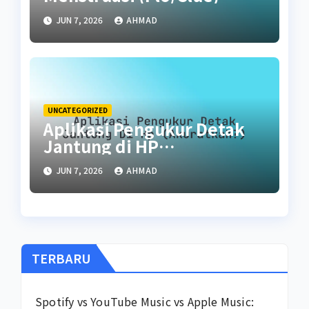
untuk Promil
JUN 7, 2026
AHMAD
UNCATEGORIZED
Aplikasi Pengukur Detak
Jantung di HP
(Akuratkah?)
JUN 7, 2026
AHMAD
TERBARU
Spotify vs YouTube Music vs Apple Music: