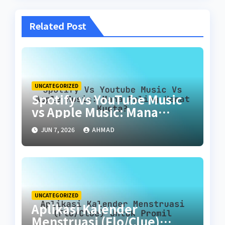
Related Post
UNCATEGORIZED
Spotify vs YouTube Music
vs Apple Music: Mana
Paling Hemat Kuota?
JUN 7, 2026
AHMAD
UNCATEGORIZED
Aplikasi Kalender
Menstruasi (Flo/Clue)