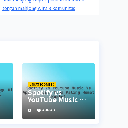
tengah mahjong wins 3 komunitas
UNCATEGORIZED
Spotify vs
YouTube Music vs
Apple Music:
AHMAD
Mana Paling
Hemat Kuota?