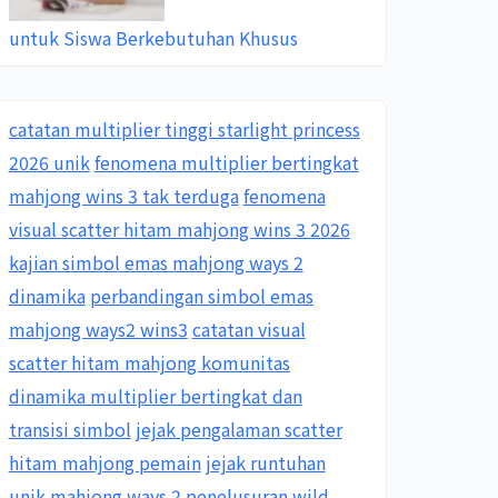
untuk Siswa Berkebutuhan Khusus
catatan multiplier tinggi starlight princess
2026 unik
fenomena multiplier bertingkat
mahjong wins 3 tak terduga
fenomena
visual scatter hitam mahjong wins 3 2026
kajian simbol emas mahjong ways 2
dinamika
perbandingan simbol emas
mahjong ways2 wins3
catatan visual
scatter hitam mahjong komunitas
dinamika multiplier bertingkat dan
transisi simbol
jejak pengalaman scatter
hitam mahjong pemain
jejak runtuhan
unik mahjong ways 2
penelusuran wild