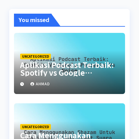
You missed
UNCATEGORIZED
Aplikasi Podcast Terbaik:
Spotify vs Google
Podcasts vs Noice
AHMAD
UNCATEGORIZED
Cara Menggunakan