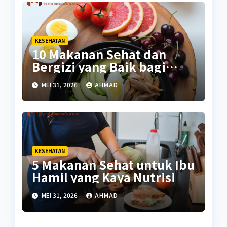
KESEHATAN
10 Makanan Sehat dan
Bergizi yang Baik bagi
Tubuh
MEI 31, 2026
AHMAD
KESEHATAN
5 Makanan Sehat untuk Ibu
Hamil yang Kaya Nutrisi
MEI 31, 2026
AHMAD