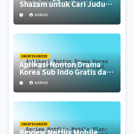
Shazam untuk Cari Judul
Lagu Lewat Suara
AHMAD
UNCATEGORIZED
Aplikasi Nonton Drama
Korea Sub Indo Gratis dan
Legal
AHMAD
UNCATEGORIZED
Review Netflix Mobile