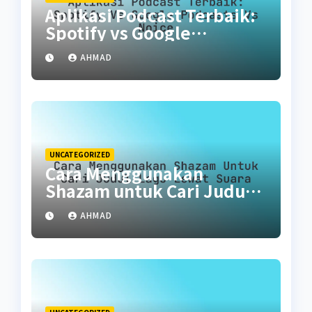
Aplikasi Podcast Terbaik:
Spotify vs Google
Podcasts vs Noice
AHMAD
UNCATEGORIZED
Cara Menggunakan
Shazam untuk Cari Judul
Lagu Lewat Suara
AHMAD