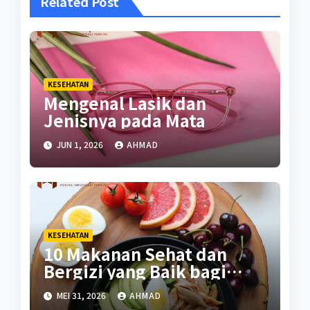
Related Post
KESEHATAN
Mengenal Lasik dan
Jenisnya pada Mata
JUN 1, 2026
AHMAD
KESEHATAN
10 Makanan Sehat dan
Bergizi yang Baik bagi
Tubuh
MEI 31, 2026
AHMAD