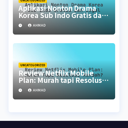
UNCATEGORIZED
Aplikasi Nonton Drama
Korea Sub Indo Gratis dan
Legal
AHMAD
UNCATEGORIZED
Review Netflix Mobile
Plan: Murah tapi Resolusi
Rendah?
AHMAD