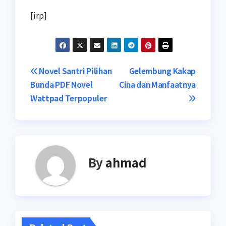
[irp]
Navigasi
Novel Santri Pilihan
Gelembung Kakap
Bunda PDF Novel
Cina dan Manfaatnya
pos
Wattpad Terpopuler
By
ahmad