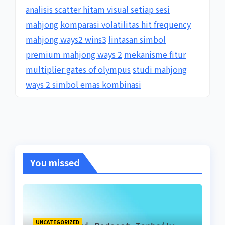
analisis scatter hitam visual setiap sesi
mahjong
komparasi volatilitas hit frequency
mahjong ways2 wins3
lintasan simbol
premium mahjong ways 2
mekanisme fitur
multiplier gates of olympus
studi mahjong
ways 2 simbol emas kombinasi
You missed
UNCATEGORIZED