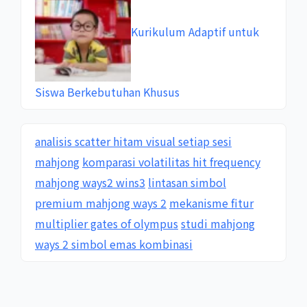
Kurikulum Adaptif untuk
Siswa Berkebutuhan Khusus
analisis scatter hitam visual setiap sesi
mahjong
komparasi volatilitas hit frequency
mahjong ways2 wins3
lintasan simbol
premium mahjong ways 2
mekanisme fitur
multiplier gates of olympus
studi mahjong
ways 2 simbol emas kombinasi