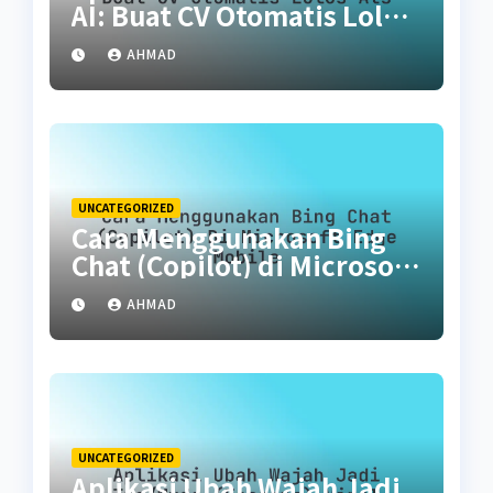
AI: Buat CV Otomatis Lolos
ATS
AHMAD
UNCATEGORIZED
Cara Menggunakan Bing
Chat (Copilot) di Microsoft
Edge Mobile
AHMAD
UNCATEGORIZED
Aplikasi Ubah Wajah Jadi