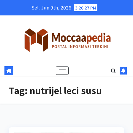
Skip
Sel. Jun 9th, 2026
3:26:28 PM
to
content
Tag:
nutrijel leci susu