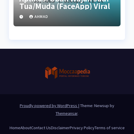
Tua/Muda (FaceApp) Viral
AHMAD
Proudly powered by WordPress
|
Theme: Newsup by
Themeansar
.
Home
About
Contact Us
Disclaimer
Privacy Policy
Terms of service