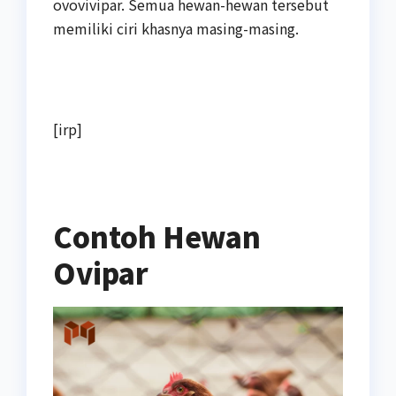
ovovivipar. Semua hewan-hewan tersebut
memiliki ciri khasnya masing-masing.
[irp]
Contoh Hewan
Ovipar