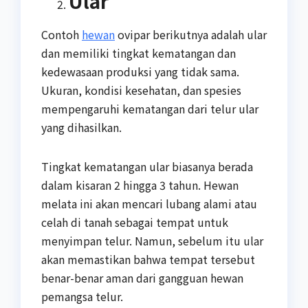
Ular
Contoh
hewan
ovipar berikutnya adalah ular
dan memiliki tingkat kematangan dan
kedewasaan produksi yang tidak sama.
Ukuran, kondisi kesehatan, dan spesies
mempengaruhi kematangan dari telur ular
yang dihasilkan.
Tingkat kematangan ular biasanya berada
dalam kisaran 2 hingga 3 tahun. Hewan
melata ini akan mencari lubang alami atau
celah di tanah sebagai tempat untuk
menyimpan telur. Namun, sebelum itu ular
akan memastikan bahwa tempat tersebut
benar-benar aman dari gangguan hewan
pemangsa telur.