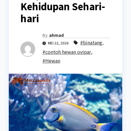
Kehidupan Sehari-
hari
By
ahmad
#binatang
,
MEI 22, 2026
#contoh hewan ovipar
,
#Hewan