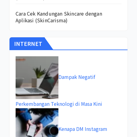
Cara Cek Kandungan Skincare dengan
Aplikasi (SkinCarisma)
INTERNET
Dampak Negatif
Perkembangan Teknologi di Masa Kini
Kenapa DM Instagram