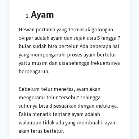
Ayam
Hewan pertama yang termasuk golongan
ovipar adalah ayam dan sejak usia 5 hingga 7
bulan sudah bisa bertelur. Ada beberapa hal
yang mempengaruhi proses ayam bertelur
yaitu musim dan usia sehingga frekuensinya
berpengaruh.
Sebelum telur menetas, ayam akan
mengerami telur tersebut sehingga
suhunya bisa disesuaikan dengan induknya.
Fakta menarik tentang ayam adalah
walaupun tidak ada yang membuahi, ayam
akan terus bertelur.