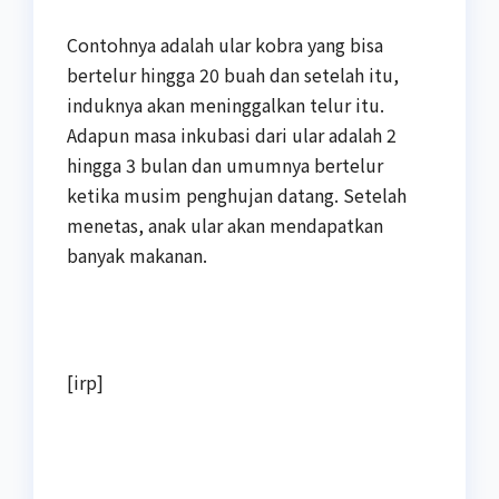
Contohnya adalah ular kobra yang bisa
bertelur hingga 20 buah dan setelah itu,
induknya akan meninggalkan telur itu.
Adapun masa inkubasi dari ular adalah 2
hingga 3 bulan dan umumnya bertelur
ketika musim penghujan datang. Setelah
menetas, anak ular akan mendapatkan
banyak makanan.
[irp]