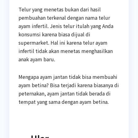
Telur yang menetas bukan dari hasil
pembuahan terkenal dengan nama telur
ayam infertil. Jenis telur itulah yang Anda
konsumsi karena biasa dijual di
supermarket. Hal ini karena telur ayam
infertil tidak akan menetas menghasilkan
anak ayam baru.
Mengapa ayam jantan tidak bisa membuahi
ayam betina? Bisa terjadi karena biasanya di
peternakan, ayam jantan tidak berada di
tempat yang sama dengan ayam betina.