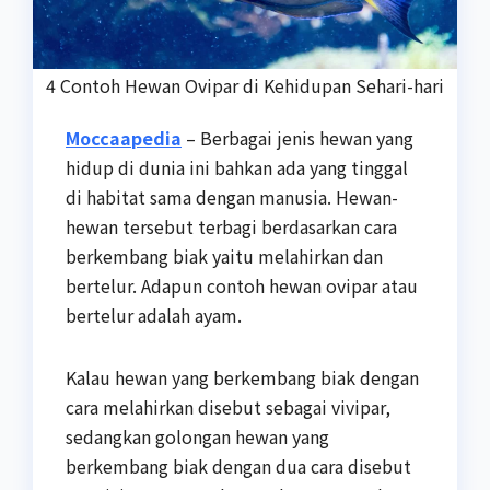
4 Contoh Hewan Ovipar di Kehidupan Sehari-hari
Moccaapedia
– Berbagai jenis hewan yang
hidup di dunia ini bahkan ada yang tinggal
di habitat sama dengan manusia. Hewan-
hewan tersebut terbagi berdasarkan cara
berkembang biak yaitu melahirkan dan
bertelur. Adapun contoh hewan ovipar atau
bertelur adalah ayam.
Kalau hewan yang berkembang biak dengan
cara melahirkan disebut sebagai vivipar,
sedangkan golongan hewan yang
berkembang biak dengan dua cara disebut