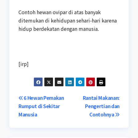
Contoh hewan ovipar di atas banyak
ditemukan di kehidupan sehari-hari karena
hidup berdekatan dengan manusia.
[irp]
Navigasi
6 Hewan Pemakan
Rantai Makanan:
Rumput di Sekitar
Pengertian dan
pos
Manusia
Contohnya