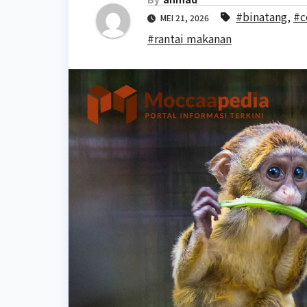
#binatang
,
#c
MEI 21, 2026
#rantai makanan