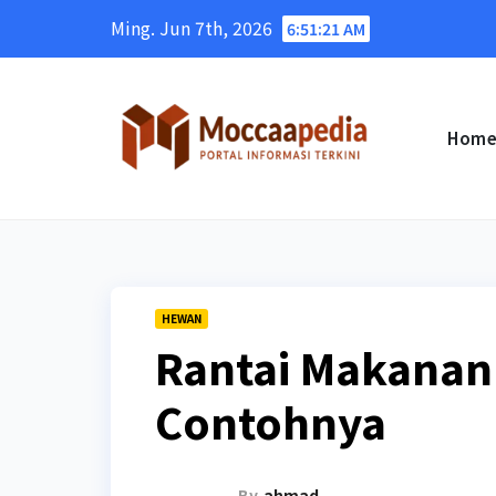
Skip
Ming. Jun 7th, 2026
6:51:23 AM
to
content
Hom
HEWAN
Rantai Makanan
Contohnya
By
ahmad