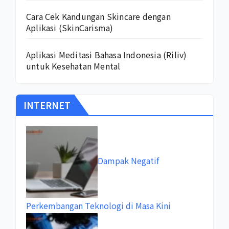
Cara Cek Kandungan Skincare dengan
Aplikasi (SkinCarisma)
Aplikasi Meditasi Bahasa Indonesia (Riliv)
untuk Kesehatan Mental
INTERNET
Dampak Negatif
Perkembangan Teknologi di Masa Kini