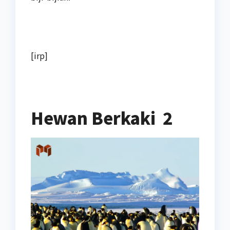
[irp]
Hewan Berkaki 2