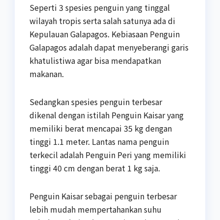
Seperti 3 spesies penguin yang tinggal
wilayah tropis serta salah satunya ada di
Kepulauan Galapagos. Kebiasaan Penguin
Galapagos adalah dapat menyeberangi garis
khatulistiwa agar bisa mendapatkan
makanan.
Sedangkan spesies penguin terbesar
dikenal dengan istilah Penguin Kaisar yang
memiliki berat mencapai 35 kg dengan
tinggi 1.1 meter. Lantas nama penguin
terkecil adalah Penguin Peri yang memiliki
tinggi 40 cm dengan berat 1 kg saja.
Penguin Kaisar sebagai penguin terbesar
lebih mudah mempertahankan suhu