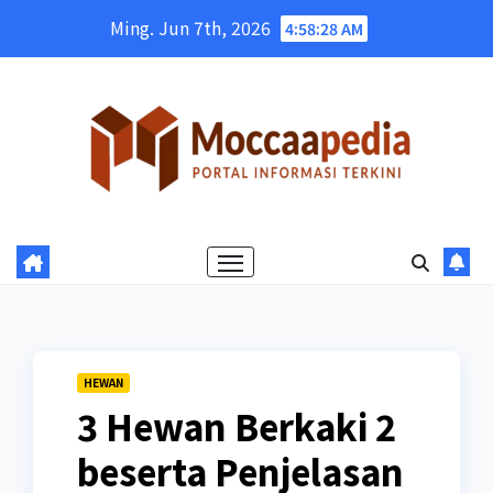
Skip
Ming. Jun 7th, 2026
4:58:29 AM
to
content
HEWAN
3 Hewan Berkaki 2
beserta Penjelasan