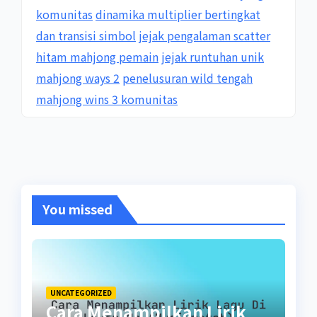
komunitas
dinamika multiplier bertingkat
dan transisi simbol
jejak pengalaman scatter
hitam mahjong pemain
jejak runtuhan unik
mahjong ways 2
penelusuran wild tengah
mahjong wins 3 komunitas
You missed
UNCATEGORIZED
Cara Menampilkan Lirik