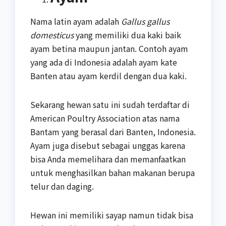
Nama latin ayam adalah
Gallus gallus
domesticus
yang memiliki dua kaki baik
ayam betina maupun jantan. Contoh ayam
yang ada di Indonesia adalah ayam kate
Banten atau ayam kerdil dengan dua kaki.
Sekarang hewan satu ini sudah terdaftar di
American Poultry Association atas nama
Bantam yang berasal dari Banten, Indonesia.
Ayam juga disebut sebagai unggas karena
bisa Anda memelihara dan memanfaatkan
untuk menghasilkan bahan makanan berupa
telur dan daging.
Hewan ini memiliki sayap namun tidak bisa