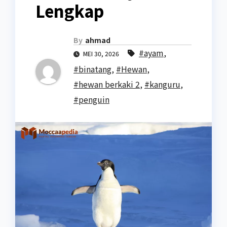
Lengkap
By
ahmad
#ayam
,
MEI 30, 2026
#binatang
,
#Hewan
,
#hewan berkaki 2
,
#kanguru
,
#penguin