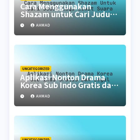
Cara Menggunakan
Shazam untuk Cari Judul
Lagu Lewat Suara
AHMAD
UNCATEGORIZED
Aplikasi Nonton Drama
Korea Sub Indo Gratis dan
Legal
AHMAD
UNCATEGORIZED