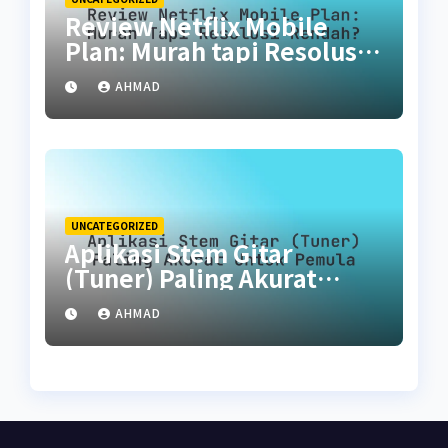
Review Netflix Mobile
Plan: Murah tapi Resolusi
Rendah?
AHMAD
UNCATEGORIZED
Aplikasi Stem Gitar
(Tuner) Paling Akurat
untuk Pemula
AHMAD