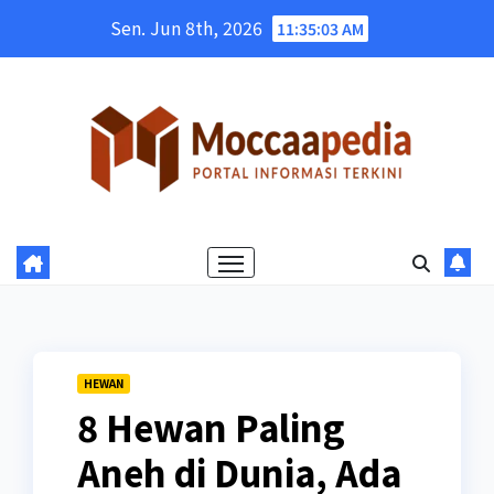
Skip
Sen. Jun 8th, 2026
11:35:04 AM
to
content
HEWAN
8 Hewan Paling
Aneh di Dunia, Ada