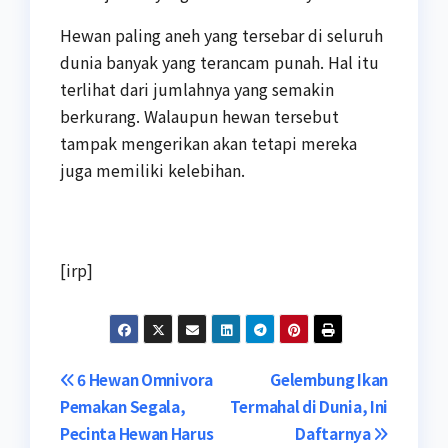
Hewan paling aneh yang tersebar di seluruh
dunia banyak yang terancam punah. Hal itu
terlihat dari jumlahnya yang semakin
berkurang. Walaupun hewan tersebut
tampak mengerikan akan tetapi mereka
juga memiliki kelebihan.
[irp]
Navigasi
6 Hewan Omnivora
Gelembung Ikan
Pemakan Segala,
Termahal di Dunia, Ini
pos
Pecinta Hewan Harus
Daftarnya