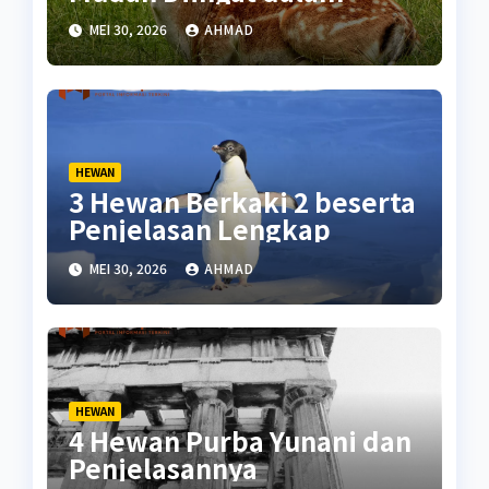
Biologi
MEI 30, 2026
AHMAD
HEWAN
3 Hewan Berkaki 2 beserta
Penjelasan Lengkap
MEI 30, 2026
AHMAD
HEWAN
4 Hewan Purba Yunani dan
Penjelasannya