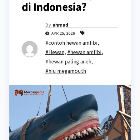
di Indonesia?
By
ahmad
APR 25, 2026
#contoh hewan amfibi
,
#Hewan
,
#hewan amfibi
,
#hewan paling aneh
,
#hiu megamouth