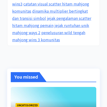
wins3
catatan visual scatter hitam mahjong
komunitas
dinamika multiplier bertingkat
dan transisi simbol
jejak pengalaman scatter
hitam mahjong pemain
jejak runtuhan unik
mahjong ways 2
penelusuran wild tengah
mahjong wins 3 komunitas
You missed
UNCATEGORIZED