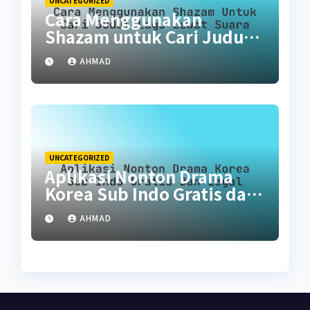
UNCATEGORIZED
Cara Menggunakan
Shazam untuk Cari Judul
Lagu Lewat Suara
AHMAD
UNCATEGORIZED
Aplikasi Nonton Drama
Korea Sub Indo Gratis dan
Legal
AHMAD