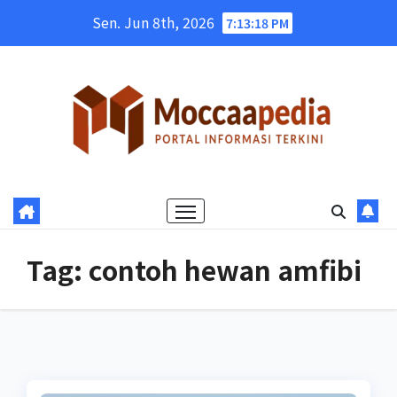
Skip
Sen. Jun 8th, 2026
7:13:18 PM
to
content
Tag:
contoh hewan amfibi