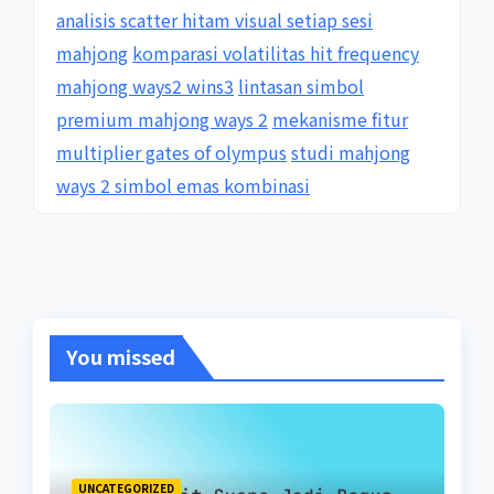
analisis scatter hitam visual setiap sesi
mahjong
komparasi volatilitas hit frequency
mahjong ways2 wins3
lintasan simbol
premium mahjong ways 2
mekanisme fitur
multiplier gates of olympus
studi mahjong
ways 2 simbol emas kombinasi
You missed
UNCATEGORIZED