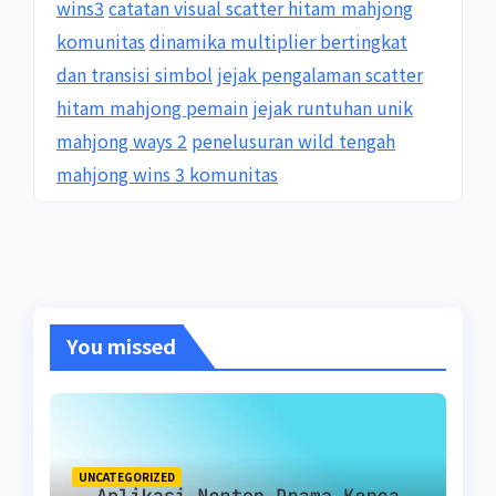
wins3
catatan visual scatter hitam mahjong
komunitas
dinamika multiplier bertingkat
dan transisi simbol
jejak pengalaman scatter
hitam mahjong pemain
jejak runtuhan unik
mahjong ways 2
penelusuran wild tengah
mahjong wins 3 komunitas
You missed
UNCATEGORIZED