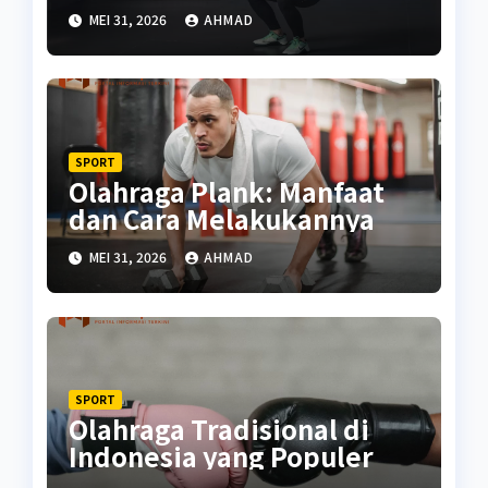
untuk Tubuh
MEI 31, 2026
AHMAD
SPORT
Olahraga Plank: Manfaat
dan Cara Melakukannya
MEI 31, 2026
AHMAD
SPORT
Olahraga Tradisional di
Indonesia yang Populer