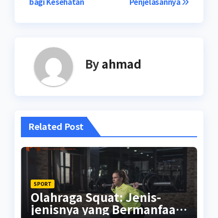
bagi Kesehatan
Penjelasannya
By
ahmad
Related Post
SPORT
Olahraga Squat: Jenis-
jenisnya yang Bermanfaat