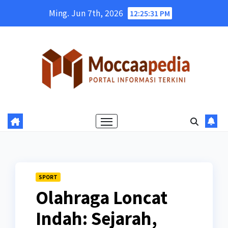
Skip
Ming. Jun 7th, 2026
12:25:32 PM
to
content
SPORT
Olahraga Loncat
Indah: Sejarah,