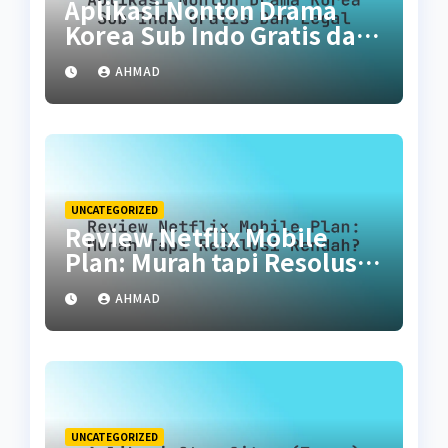
Aplikasi Nonton Drama
Korea Sub Indo Gratis dan
Legal
AHMAD
UNCATEGORIZED
Review Netflix Mobile
Plan: Murah tapi Resolusi
Rendah?
AHMAD
UNCATEGORIZED