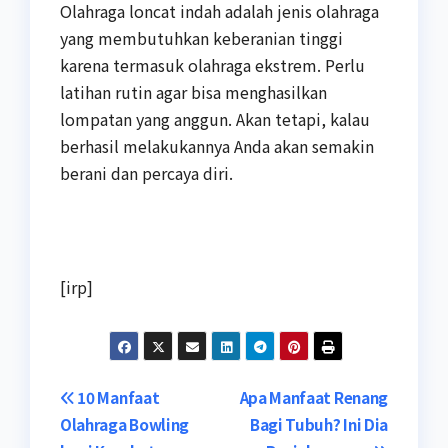
Olahraga loncat indah adalah jenis olahraga
yang membutuhkan keberanian tinggi
karena termasuk olahraga ekstrem. Perlu
latihan rutin agar bisa menghasilkan
lompatan yang anggun. Akan tetapi, kalau
berhasil melakukannya Anda akan semakin
berani dan percaya diri.
[irp]
Navigasi
10 Manfaat
Apa Manfaat Renang
Olahraga Bowling
Bagi Tubuh? Ini Dia
pos