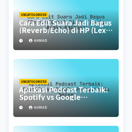
UNCATEGORIZED
Cara Edit Suara Jadi Bagus
(Reverb/Echo) di HP (Lexis
Audio Editor)
AHMAD
UNCATEGORIZED
Aplikasi Podcast Terbaik:
Spotify vs Google
Podcasts vs Noice
AHMAD