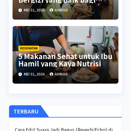
Tubuh
MEI 31, 2026
AHMAD
KESEHATAN
5 Makanan Sehat untuk Ibu
Hamil yang Kaya Nutrisi
MEI 31, 2026
AHMAD
TERBARU
Cara Edit Suara Jadi Bagus (Reverb/Echo) di