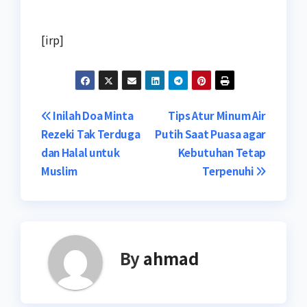
[irp]
Navigasi
Inilah Doa Minta
Tips Atur Minum Air
Rezeki Tak Terduga
Putih Saat Puasa agar
pos
dan Halal untuk
Kebutuhan Tetap
Muslim
Terpenuhi
By
ahmad