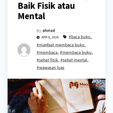
Baik Fisik atau
Mental
By
ahmad
#baca buku
,
APR 8, 2026
#manfaat membaca buku
,
#membaca
,
#membaca buku
,
#sehat fisik
,
#sehat mental
,
#wawasan luas