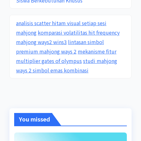
Siswa Berkebutuhan Khusus
analisis scatter hitam visual setiap sesi
mahjong
komparasi volatilitas hit frequency
mahjong ways2 wins3
lintasan simbol
premium mahjong ways 2
mekanisme fitur
multiplier gates of olympus
studi mahjong
ways 2 simbol emas kombinasi
You missed