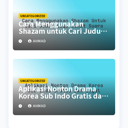
UNCATEGORIZED
Cara Menggunakan
Shazam untuk Cari Judul
Lagu Lewat Suara
AHMAD
UNCATEGORIZED
Aplikasi Nonton Drama
Korea Sub Indo Gratis dan
Legal
AHMAD