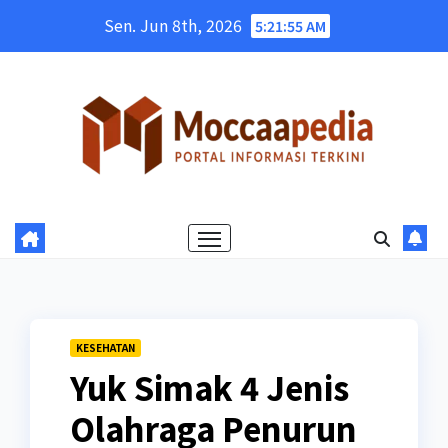
Skip
Sen. Jun 8th, 2026
5:21:56 AM
to
content
KESEHATAN
Yuk Simak 4 Jenis
Olahraga Penurun