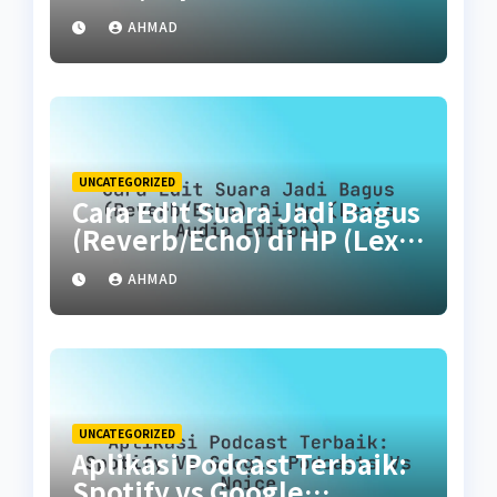
AHMAD
UNCATEGORIZED
Cara Edit Suara Jadi Bagus
(Reverb/Echo) di HP (Lexis
Audio Editor)
AHMAD
UNCATEGORIZED
Aplikasi Podcast Terbaik:
Spotify vs Google