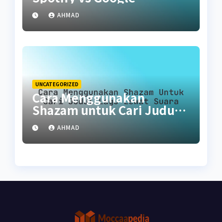
Podcasts vs Noice
AHMAD
UNCATEGORIZED
Cara Menggunakan
Shazam untuk Cari Judul
Lagu Lewat Suara
AHMAD