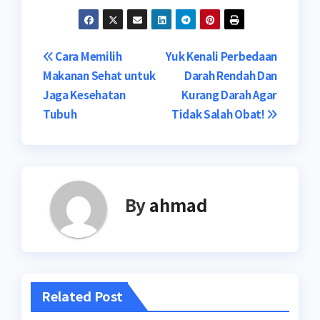
Navigasi
Cara Memilih
Yuk Kenali Perbedaan
Makanan Sehat untuk
Darah Rendah Dan
pos
Jaga Kesehatan
Kurang Darah Agar
Tubuh
Tidak Salah Obat!
By
ahmad
Related Post