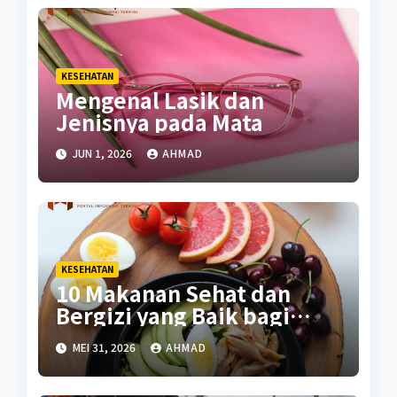
KESEHATAN
Mengenal Lasik dan
Jenisnya pada Mata
JUN 1, 2026
AHMAD
KESEHATAN
10 Makanan Sehat dan
Bergizi yang Baik bagi
Tubuh
MEI 31, 2026
AHMAD