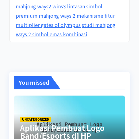
mahjong ways2 wins3
lintasan simbol
premium mahjong ways 2
mekanisme fitur
multiplier gates of olympus
studi mahjong
ways 2 simbol emas kombinasi
You missed
UNCATEGORIZED
Aplikasi Pembuat Logo
Band/Esports di HP