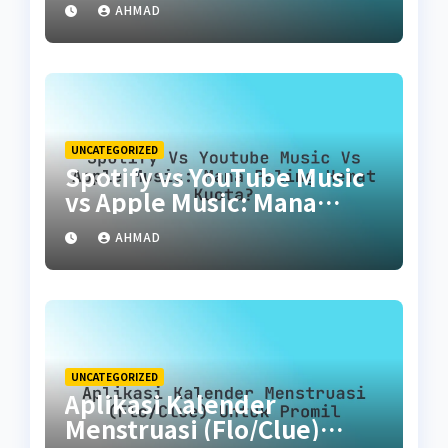
AHMAD
UNCATEGORIZED
Spotify vs YouTube Music
vs Apple Music: Mana
Paling Hemat Kuota?
AHMAD
UNCATEGORIZED
Aplikasi Kalender
Menstruasi (Flo/Clue)