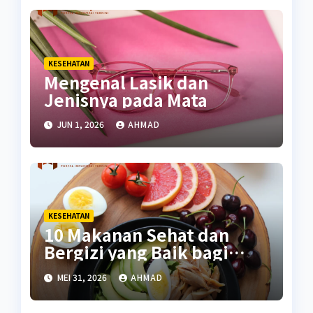
KESEHATAN
Mengenal Lasik dan
Jenisnya pada Mata
JUN 1, 2026
AHMAD
KESEHATAN
10 Makanan Sehat dan
Bergizi yang Baik bagi
Tubuh
MEI 31, 2026
AHMAD