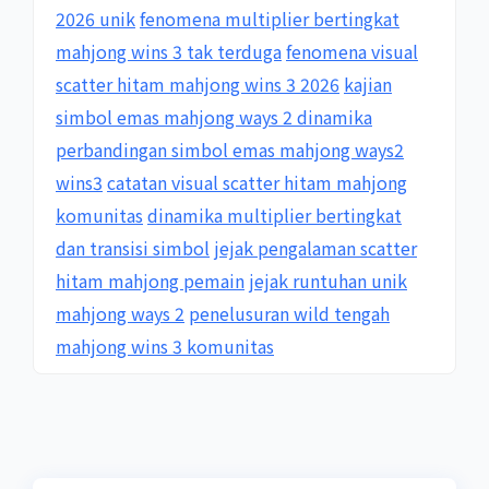
2026 unik
fenomena multiplier bertingkat
mahjong wins 3 tak terduga
fenomena visual
scatter hitam mahjong wins 3 2026
kajian
simbol emas mahjong ways 2 dinamika
perbandingan simbol emas mahjong ways2
wins3
catatan visual scatter hitam mahjong
komunitas
dinamika multiplier bertingkat
dan transisi simbol
jejak pengalaman scatter
hitam mahjong pemain
jejak runtuhan unik
mahjong ways 2
penelusuran wild tengah
mahjong wins 3 komunitas