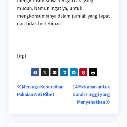
mengkonsumsinya dengan cara yang
mudah. Namun ingat ya, untuk
mengkonsumsinya dalam jumlah yang tepat
dan tidak berlebihan.
[irp]
Navigasi
Menjaga Kebersihan
14 Makanan untuk
Pakaian Anti Ribet
Darah Tinggi yang
pos
Menyehatkan