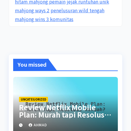
hitam mahjong pemain
jejak runtuhan unik
mahjong ways 2
penelusuran wild tengah
mahjong wins 3 komunitas
You missed
UNCATEGORIZED
Review Netflix Mobile
Plan: Murah tapi Resolusi
Rendah?
AHMAD