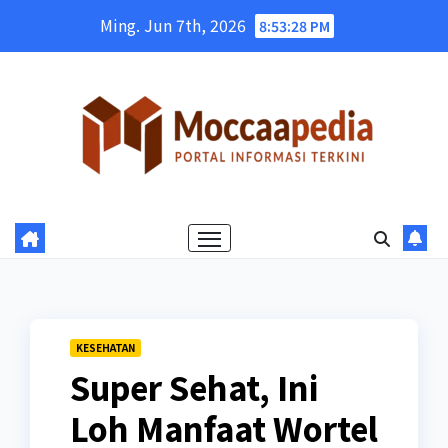
Skip
Ming. Jun 7th, 2026
8:53:29 PM
to
content
KESEHATAN
Super Sehat, Ini
Loh Manfaat Wortel