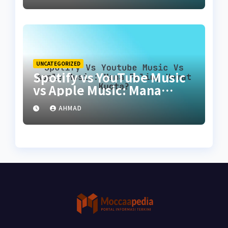
UNCATEGORIZED
Spotify vs YouTube Music
vs Apple Music: Mana
Paling Hemat Kuota?
AHMAD