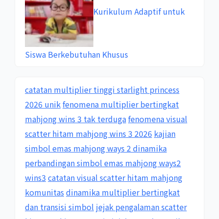
Kurikulum Adaptif untuk
Siswa Berkebutuhan Khusus
catatan multiplier tinggi starlight princess
2026 unik
fenomena multiplier bertingkat
mahjong wins 3 tak terduga
fenomena visual
scatter hitam mahjong wins 3 2026
kajian
simbol emas mahjong ways 2 dinamika
perbandingan simbol emas mahjong ways2
wins3
catatan visual scatter hitam mahjong
komunitas
dinamika multiplier bertingkat
dan transisi simbol
jejak pengalaman scatter