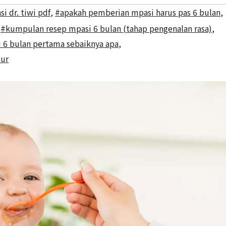
i dr. tiwi pdf
,
#apakah pemberian mpasi harus pas 6 bulan
,
,
#kumpulan resep mpasi 6 bulan (tahap pengenalan rasa)
,
 6 bulan pertama sebaiknya apa
,
bur