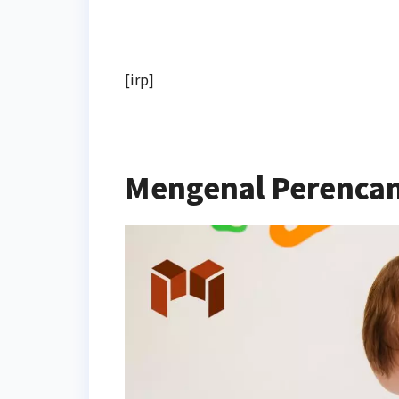
[irp]
Mengenal Perencan