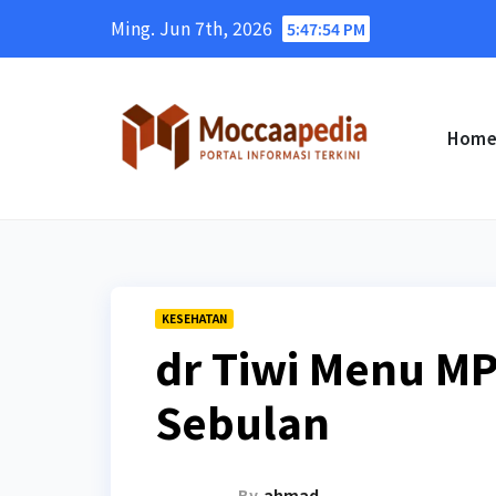
Skip
Ming. Jun 7th, 2026
5:47:55 PM
to
content
Hom
KESEHATAN
dr Tiwi Menu MP
Sebulan
By
ahmad