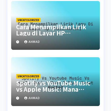
UNCATEGORIZED
Cara Menampilkan Lirik
Lagu di Layar HP
(Musixmatch)
AHMAD
UNCATEGORIZED
Spotify vs YouTube Music
vs Apple Music: Mana
Paling Hemat Kuota?
AHMAD