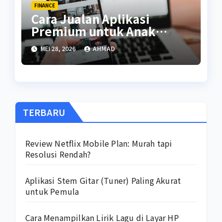
FINANCE
Cara Jualan Aplikasi
Premium untuk Anak
Kuliah
MEI 28, 2026
AHMAD
TERBARU
Review Netflix Mobile Plan: Murah tapi
Resolusi Rendah?
Aplikasi Stem Gitar (Tuner) Paling Akurat
untuk Pemula
Cara Menampilkan Lirik Lagu di Layar HP