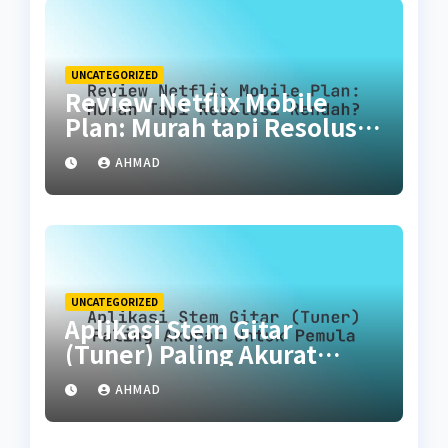
UNCATEGORIZED
Review Netflix Mobile
Plan: Murah tapi Resolusi
Rendah?
AHMAD
UNCATEGORIZED
Aplikasi Stem Gitar
(Tuner) Paling Akurat
untuk Pemula
AHMAD