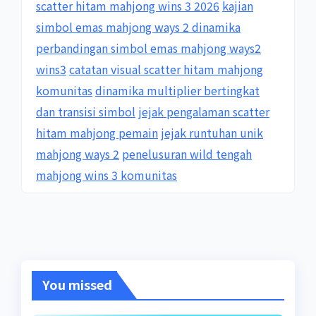
scatter hitam mahjong wins 3 2026
kajian
simbol emas mahjong ways 2 dinamika
perbandingan simbol emas mahjong ways2
wins3
catatan visual scatter hitam mahjong
komunitas
dinamika multiplier bertingkat
dan transisi simbol
jejak pengalaman scatter
hitam mahjong pemain
jejak runtuhan unik
mahjong ways 2
penelusuran wild tengah
mahjong wins 3 komunitas
You missed