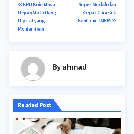
Navigasi
KRD Koin Masa
Super Mudah dan
Depan Mata Uang
Cepat Cara Cek
pos
Digital yang
Bantuan UMKM
Menjanjikan
By
ahmad
Related Post