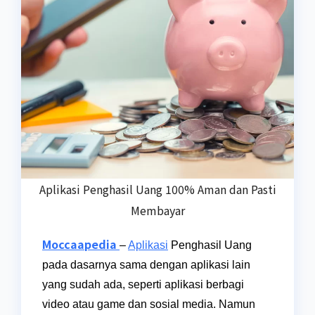
Aplikasi Penghasil Uang 100% Aman dan Pasti
Membayar
Moccaapedia
–
Aplikasi
Penghasil Uang
pada dasarnya sama dengan aplikasi lain
yang sudah ada, seperti aplikasi berbagi
video atau game dan sosial media. Namun