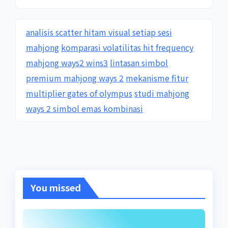
analisis scatter hitam visual setiap sesi
mahjong
komparasi volatilitas hit frequency
mahjong ways2 wins3
lintasan simbol
premium mahjong ways 2
mekanisme fitur
multiplier gates of olympus
studi mahjong
ways 2 simbol emas kombinasi
You missed