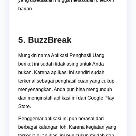
yang disediakan hingga melakukan check-in
harian.
5. BuzzBreak
Mungkin nama Aplikasi Penghasil Uang
berikut ini sudah tidak asing untuk Anda
bukan. Karena aplikasi ini sendiri sudah
terkenal sebagai penghasil cuan yang cukup
menyenangkan. Anda pun bisa mengunduh
dan menginstall aplikasi ini dari Google Play
Store.
Penggemar aplikasi ini pun berasal dari
berbagai kalangan loh. Karena kegiatan yang
tersedia di aplikasi ini pun cukup mudah dan