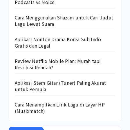
Podcasts vs Noice
Cara Menggunakan Shazam untuk Cari Judul
Lagu Lewat Suara
Aplikasi Nonton Drama Korea Sub Indo
Gratis dan Legal
Review Netflix Mobile Plan: Murah tapi
Resolusi Rendah?
Aplikasi Stem Gitar (Tuner) Paling Akurat
untuk Pemula
Cara Menampilkan Lirik Lagu di Layar HP
(Musixmatch)