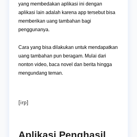
yang membedakan aplikasi ini dengan
aplikasi lain adalah karena app tersebut bisa
memberikan uang tambahan bagi
penggunanya.
Cara yang bisa dilakukan untuk mendapatkan
uang tambahan pun beragam. Mulai dari
nonton video, baca novel dan berita hingga
mengundang teman.
[irp]
Aplikasi Penghasil