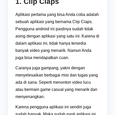
1. Clip Claps
Aplikasi pertama yang bisa Anda coba adalah
sebuah aplikasi yang bernama Clip Claps.
Pengguna android ini pastinya sudah tidak
asing dengan aplikasi yang satu ini. Karena di
dalam aplikasi ini, tidak hanya tersedia
banyak video yang menarik. Namun Anda
juga bisa mendapatkan cuan.
Caranya juga gampang, yakni dengan
menyelesaikan berbagai misi dan tugas yang
ada di sana. Seperti menonton video lucu
atau bermain game casual yang menarik dan
menyenangkan.
Karena pengguna aplikasi ini sendiri juga
sudah banyak. Maka sudah pasti aplikasi ini