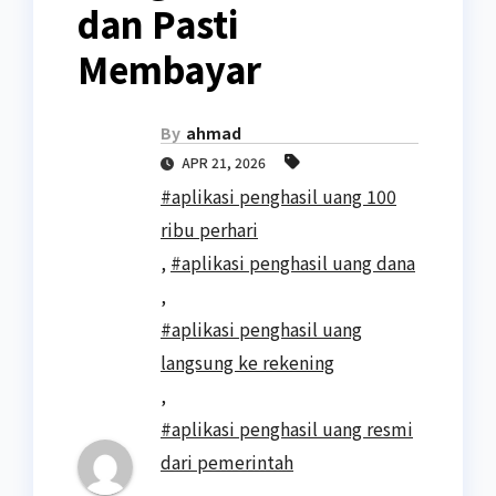
dan Pasti
Membayar
By
ahmad
APR 21, 2026
#aplikasi penghasil uang 100
ribu perhari
,
#aplikasi penghasil uang dana
,
#aplikasi penghasil uang
langsung ke rekening
,
#aplikasi penghasil uang resmi
dari pemerintah
,