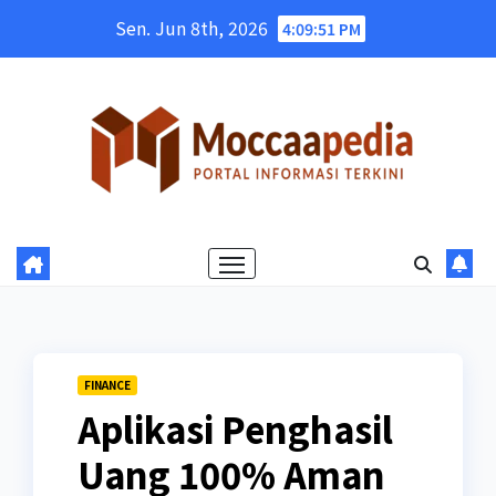
Skip
Sen. Jun 8th, 2026
4:09:52 PM
to
content
FINANCE
Aplikasi Penghasil
Uang 100% Aman