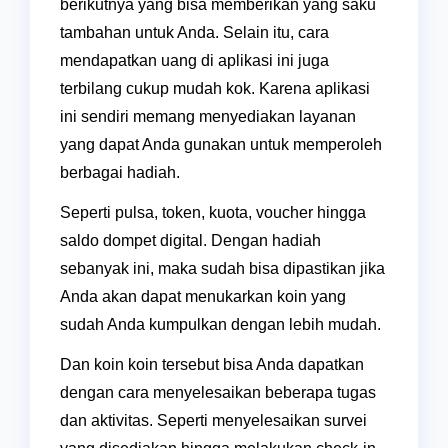
berikutnya yang bisa memberikan yang saku
tambahan untuk Anda. Selain itu, cara
mendapatkan uang di aplikasi ini juga
terbilang cukup mudah kok. Karena aplikasi
ini sendiri memang menyediakan layanan
yang dapat Anda gunakan untuk memperoleh
berbagai hadiah.
Seperti pulsa, token, kuota, voucher hingga
saldo dompet digital. Dengan hadiah
sebanyak ini, maka sudah bisa dipastikan jika
Anda akan dapat menukarkan koin yang
sudah Anda kumpulkan dengan lebih mudah.
Dan koin koin tersebut bisa Anda dapatkan
dengan cara menyelesaikan beberapa tugas
dan aktivitas. Seperti menyelesaikan survei