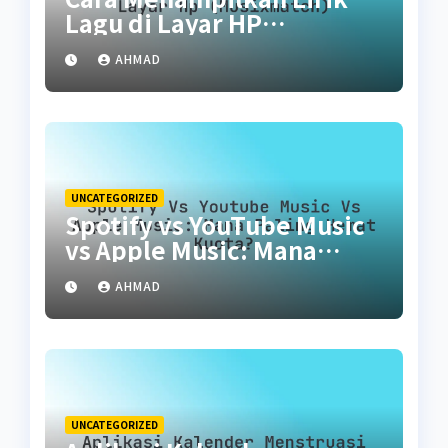
Lagu di Layar HP
(Musixmatch)
AHMAD
UNCATEGORIZED
Spotify vs YouTube Music
vs Apple Music: Mana
Paling Hemat Kuota?
AHMAD
UNCATEGORIZED