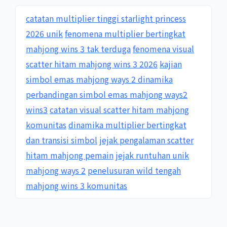
catatan multiplier tinggi starlight princess
2026 unik
fenomena multiplier bertingkat
mahjong wins 3 tak terduga
fenomena visual
scatter hitam mahjong wins 3 2026
kajian
simbol emas mahjong ways 2 dinamika
perbandingan simbol emas mahjong ways2
wins3
catatan visual scatter hitam mahjong
komunitas
dinamika multiplier bertingkat
dan transisi simbol
jejak pengalaman scatter
hitam mahjong pemain
jejak runtuhan unik
mahjong ways 2
penelusuran wild tengah
mahjong wins 3 komunitas