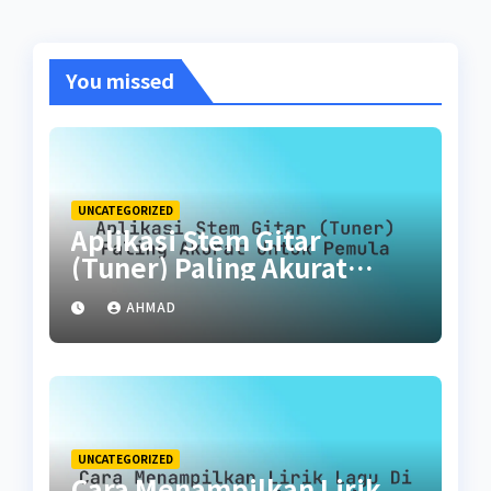
You missed
UNCATEGORIZED
Aplikasi Stem Gitar
(Tuner) Paling Akurat
untuk Pemula
AHMAD
UNCATEGORIZED
Cara Menampilkan Lirik