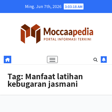
Skip
Ming. Jun 7th, 2026
3:03:19 AM
to
content
Tag:
Manfaat latihan
kebugaran jasmani