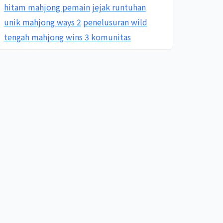
hitam mahjong pemain
jejak runtuhan
unik mahjong ways 2
penelusuran wild
tengah mahjong wins 3 komunitas