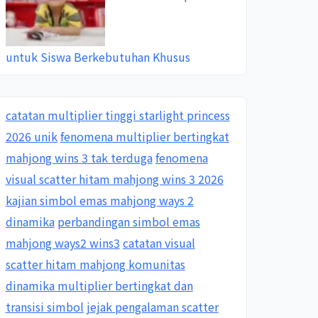
untuk Siswa Berkebutuhan Khusus
catatan multiplier tinggi starlight princess
2026 unik
fenomena multiplier bertingkat
mahjong wins 3 tak terduga
fenomena
visual scatter hitam mahjong wins 3 2026
kajian simbol emas mahjong ways 2
dinamika
perbandingan simbol emas
mahjong ways2 wins3
catatan visual
scatter hitam mahjong komunitas
dinamika multiplier bertingkat dan
transisi simbol
jejak pengalaman scatter