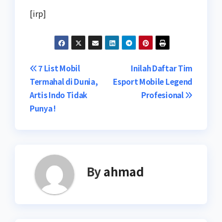
[irp]
Navigasi
7 List Mobil
Inilah Daftar Tim
Termahal di Dunia,
Esport Mobile Legend
pos
Artis Indo Tidak
Profesional
Punya !
By
ahmad