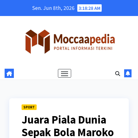
Skip
Sen. Jun 8th, 2026
3:18:28 AM
to
content
SPORT
Juara Piala Dunia
Sepak Bola Maroko