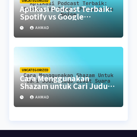
UNCATEGORIZED
Aplikasi Podcast Terbaik:
Spotify vs Google
Podcasts vs Noice
AHMAD
UNCATEGORIZED
Cara Menggunakan
Shazam untuk Cari Judul
Lagu Lewat Suara
AHMAD