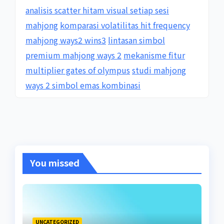
analisis scatter hitam visual setiap sesi
mahjong
komparasi volatilitas hit frequency
mahjong ways2 wins3
lintasan simbol
premium mahjong ways 2
mekanisme fitur
multiplier gates of olympus
studi mahjong
ways 2 simbol emas kombinasi
You missed
UNCATEGORIZED