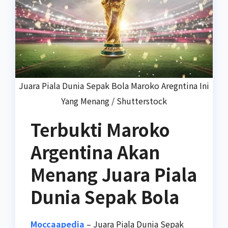
Juara Piala Dunia Sepak Bola Maroko Aregntina Ini
Yang Menang / Shutterstock
Terbukti Maroko
Argentina Akan
Menang Juara Piala
Dunia Sepak Bola
Moccaapedia
– Juara Piala Dunia Sepak