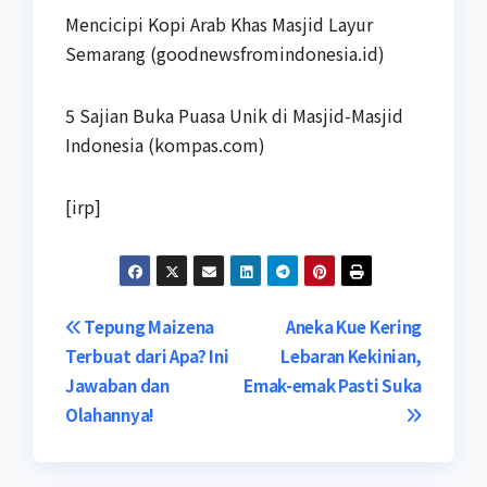
Mencicipi Kopi Arab Khas Masjid Layur
Semarang (goodnewsfromindonesia.id)
5 Sajian Buka Puasa Unik di Masjid-Masjid
Indonesia (kompas.com)
[irp]
Navigasi
Tepung Maizena
Aneka Kue Kering
Terbuat dari Apa? Ini
Lebaran Kekinian,
pos
Jawaban dan
Emak-emak Pasti Suka
Olahannya!