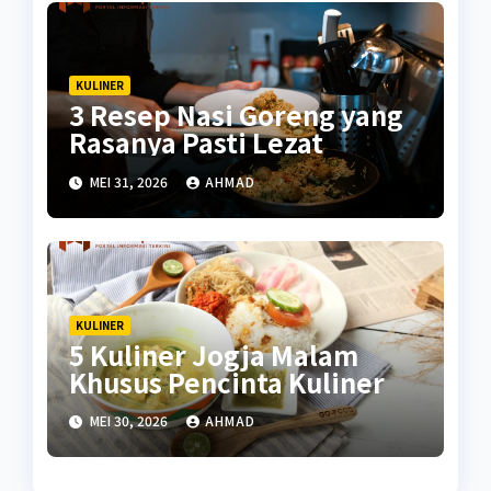
KULINER
3 Resep Nasi Goreng yang
Rasanya Pasti Lezat
MEI 31, 2026
AHMAD
KULINER
5 Kuliner Jogja Malam
Khusus Pencinta Kuliner
MEI 30, 2026
AHMAD