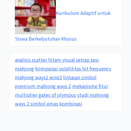
Kurikulum Adaptif untuk
Siswa Berkebutuhan Khusus
analisis scatter hitam visual setiap sesi
mahjong
komparasi volatilitas hit frequency
mahjong ways2 wins3
lintasan simbol
premium mahjong ways 2
mekanisme fitur
multiplier gates of olympus
studi mahjong
ways 2 simbol emas kombinasi