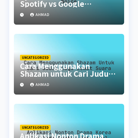
Spotify vs Google
Podcasts vs Noice
AHMAD
UNCATEGORIZED
Cara Menggunakan
Shazam untuk Cari Judul
Lagu Lewat Suara
AHMAD
UNCATEGORIZED
Aplikasi Nonton Drama