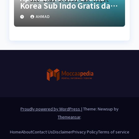
Korea Sub Indo Gratis dan
Legal
AHMAD
Proudly powered by WordPress
|
Theme: Newsup by
Themeansar
.
Home
About
Contact Us
Disclaimer
Privacy Policy
Terms of service