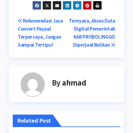
Navigasi
Rekomendasi Jasa
Ternyata, Akses Data
Convert Paypal
Digital Pemerintah
pos
Terpercaya, Jangan
KAB PROBOLINGGO
Sampai Tertipu!
Diperjual Belikan
By
ahmad
Related Post