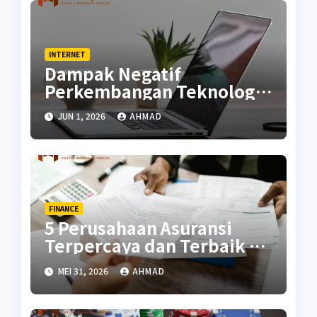
INTERNET
Dampak Negatif
Perkembangan Teknologi
di Masa Kini
JUN 1, 2026
AHMAD
FINANCE
5 Perusahaan Asuransi
Terpercaya dan Terbaik di
Indonesia
MEI 31, 2026
AHMAD