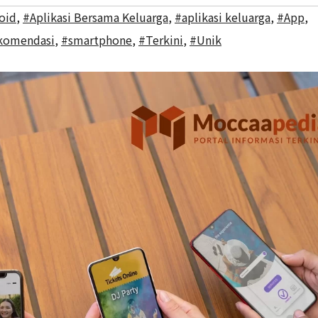
roid
,
#Aplikasi Bersama Keluarga
,
#aplikasi keluarga
,
#App
,
komendasi
,
#smartphone
,
#Terkini
,
#Unik