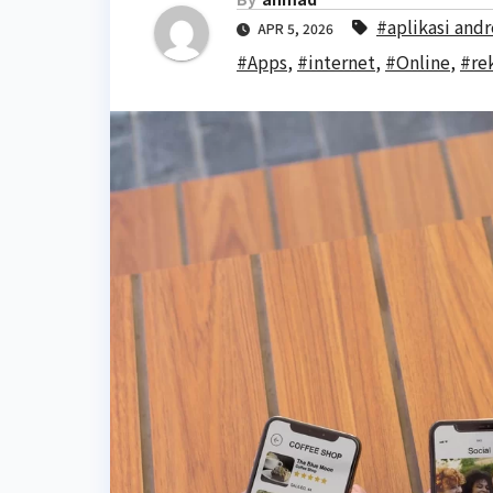
#aplikasi and
APR 5, 2026
#Apps
,
#internet
,
#Online
,
#re