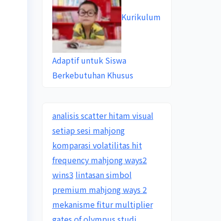
Kurikulum
Adaptif untuk Siswa
Berkebutuhan Khusus
analisis scatter hitam visual
setiap sesi mahjong
komparasi volatilitas hit
frequency mahjong ways2
wins3
lintasan simbol
premium mahjong ways 2
mekanisme fitur multiplier
gates of olympus
studi