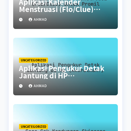
Aplikasi Kalender
Menstruasi (Flo/Clue)
untuk Promil
AHMAD
UNCATEGORIZED
Aplikasi Pengukur Detak
Jantung di HP
(Akuratkah?)
AHMAD
UNCATEGORIZED