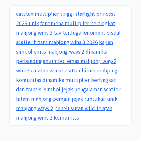
catatan multiplier tinggi starlight princess
2026 unik
fenomena multiplier bertingkat
mahjong wins 3 tak terduga
fenomena visual
scatter hitam mahjong wins 3 2026
kajian
simbol emas mahjong ways 2 dinamika
perbandingan simbol emas mahjong ways2
wins3
catatan visual scatter hitam mahjong
komunitas
dinamika multiplier bertingkat
dan transisi simbol
jejak pengalaman scatter
hitam mahjong pemain
jejak runtuhan unik
mahjong ways 2
penelusuran wild tengah
mahjong wins 3 komunitas