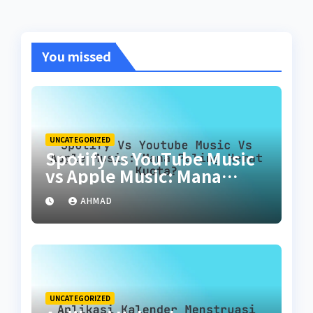
You missed
UNCATEGORIZED
Spotify vs YouTube Music
vs Apple Music: Mana
Paling Hemat Kuota?
AHMAD
UNCATEGORIZED