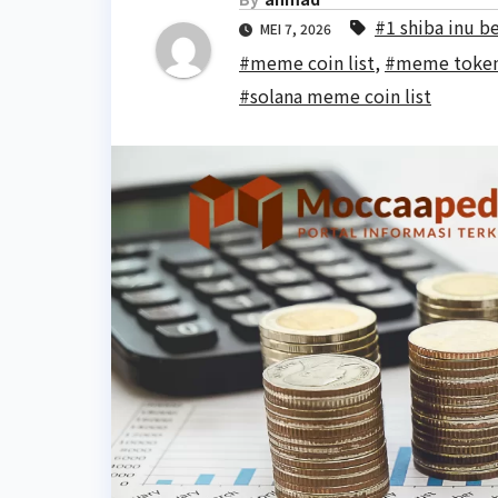
#1 shiba inu b
MEI 7, 2026
#meme coin list
,
#meme token
#solana meme coin list