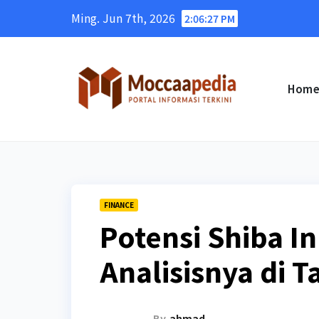
Skip
Ming. Jun 7th, 2026
2:06:28 PM
to
content
Hom
FINANCE
Potensi Shiba I
Analisisnya di 
By
ahmad