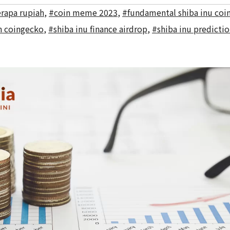
erapa rupiah
,
#coin meme 2023
,
#fundamental shiba inu coi
 coingecko
,
#shiba inu finance airdrop
,
#shiba inu predicti