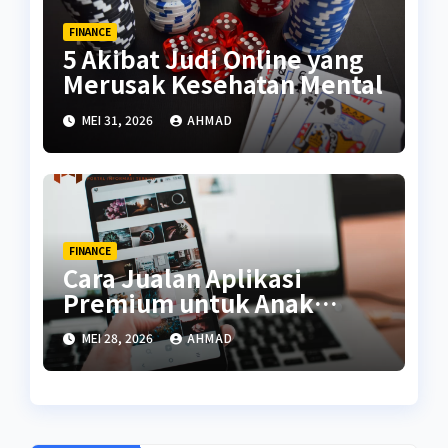
FINANCE
5 Akibat Judi Online yang
Merusak Kesehatan Mental
MEI 31, 2026
AHMAD
FINANCE
Cara Jualan Aplikasi
Premium untuk Anak
Kuliah
MEI 28, 2026
AHMAD