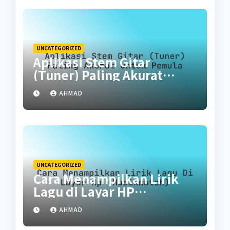
UNCATEGORIZED
Aplikasi Stem Gitar
(Tuner) Paling Akurat
untuk Pemula
AHMAD
UNCATEGORIZED
Cara Menampilkan Lirik
Lagu di Layar HP
(Musixmatch)
AHMAD