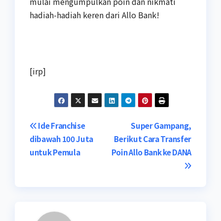
mulai mengumpulkan poin dan nikmati
hadiah-hadiah keren dari Allo Bank!
[irp]
Navigasi
Ide Franchise
Super Gampang,
dibawah 100 Juta
Berikut Cara Transfer
pos
untuk Pemula
Poin Allo Bank ke DANA