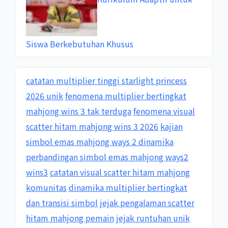
Siswa Berkebutuhan Khusus
catatan multiplier tinggi starlight princess
2026 unik
fenomena multiplier bertingkat
mahjong wins 3 tak terduga
fenomena visual
scatter hitam mahjong wins 3 2026
kajian
simbol emas mahjong ways 2 dinamika
perbandingan simbol emas mahjong ways2
wins3
catatan visual scatter hitam mahjong
komunitas
dinamika multiplier bertingkat
dan transisi simbol
jejak pengalaman scatter
hitam mahjong pemain
jejak runtuhan unik