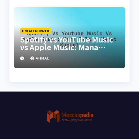
UNCATEGORIZED
Spotify vs YouTube Music
vs Apple Music: Mana
Paling Hemat Kuota?
AHMAD