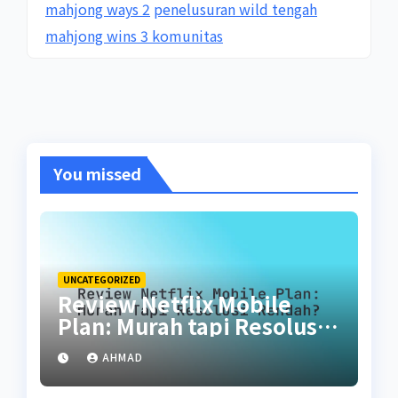
mahjong ways 2
penelusuran wild tengah
mahjong wins 3 komunitas
You missed
UNCATEGORIZED
Review Netflix Mobile
Plan: Murah tapi Resolusi
Rendah?
AHMAD