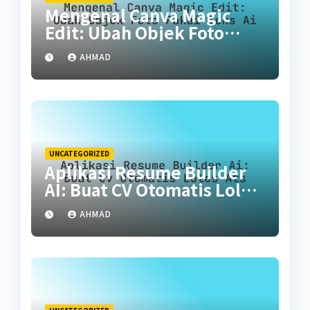
Mengenal Canva Magic
Edit: Ubah Objek Foto
Pakai Teks AI
AHMAD
UNCATEGORIZED
Aplikasi Resume Builder
AI: Buat CV Otomatis Lolos
ATS
AHMAD