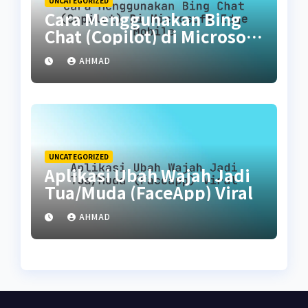
UNCATEGORIZED
Cara Menggunakan Bing
Chat (Copilot) di Microsoft
Edge Mobile
AHMAD
UNCATEGORIZED
Aplikasi Ubah Wajah Jadi
Tua/Muda (FaceApp) Viral
AHMAD