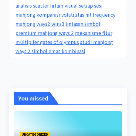
analisis scatter hitam visual setiap sesi
mahjong
komparasi volatilitas hit frequency
mahjong ways2 wins3
lintasan simbol
premium mahjong ways 2
mekanisme fitur
multiplier gates of olympus
studi mahjong
ways 2 simbol emas kombinasi
You missed
UNCATEGORIZED