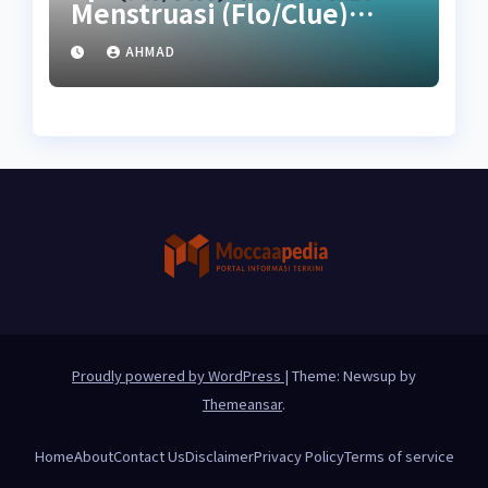
Menstruasi (Flo/Clue)
untuk Promil
AHMAD
Proudly powered by WordPress
|
Theme: Newsup by
Themeansar
.
Home
About
Contact Us
Disclaimer
Privacy Policy
Terms of service