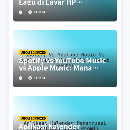
Lagu di Layar HP
(Musixmatch)
AHMAD
UNCATEGORIZED
Spotify vs YouTube Music
vs Apple Music: Mana
Paling Hemat Kuota?
AHMAD
UNCATEGORIZED
Aplikasi Kalender