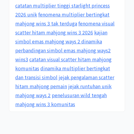
catatan multiplier tinggi starlight princess
2026 unik
fenomena multiplier bertingkat
mahjong wins 3 tak terduga
fenomena visual
scatter hitam mahjong wins 3 2026
kajian
simbol emas mahjong ways 2 dinamika
perbandingan simbol emas mahjong ways2
wins3
catatan visual scatter hitam mahjong
komunitas
dinamika multiplier bertingkat
dan transisi simbol
jejak pengalaman scatter
hitam mahjong pemain
jejak runtuhan unik
mahjong ways 2
penelusuran wild tengah
mahjong wins 3 komunitas