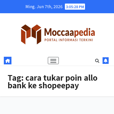
Skip
Ming. Jun 7th, 2026
3:05:29 PM
to
content
Tag:
cara tukar poin allo
bank ke shopeepay