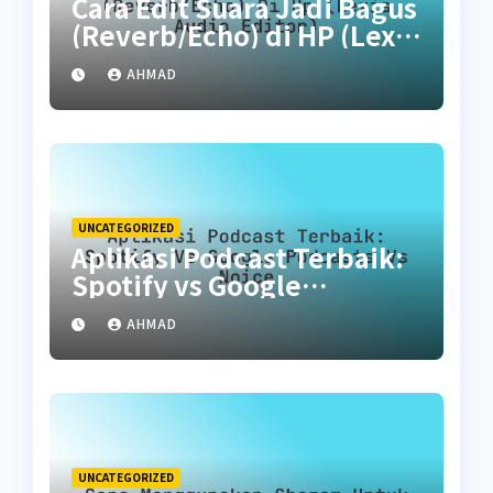
Cara Edit Suara Jadi Bagus
(Reverb/Echo) di HP (Lexis
Audio Editor)
AHMAD
UNCATEGORIZED
Aplikasi Podcast Terbaik:
Spotify vs Google
Podcasts vs Noice
AHMAD
UNCATEGORIZED