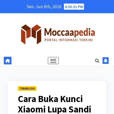
Skip
Sen. Jun 8th, 2026
4:56:32 PM
to
content
TEKNOLOGI
Cara Buka Kunci
Xiaomi Lupa Sandi