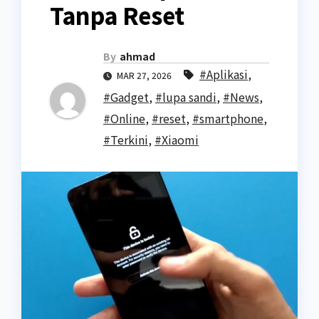
Tanpa Reset
By
ahmad
#Aplikasi
,
MAR 27, 2026
#Gadget
,
#lupa sandi
,
#News
,
#Online
,
#reset
,
#smartphone
,
#Terkini
,
#Xiaomi