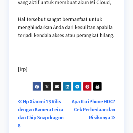
yang aktif untuk membuat akun Mi Cloud,
Hal tersebut sangat bermanfaat untuk
menghindarkan Anda dari kesulitan apabila
terjadi kendala akses atau perangkat hilang.
[irp]
Navigasi
Hp Xiaomi 13 Rilis
Apa Itu iPhone HDC?
dengan Kamera Leica
Cek Perbedaan dan
pos
dan Chip Snapdragon
Risikonya
8