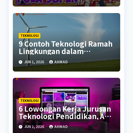
TEKNOLOGI
9 Contoh Teknologi Ramah
Lingkungan dalam
Kehidupan
JUN 1, 2026
AHMAD
TEKNOLOGI
6 Lowongan Kerja Jurusan
Teknologi Pendidikan, Apa
Saja?
JUN 1, 2026
AHMAD