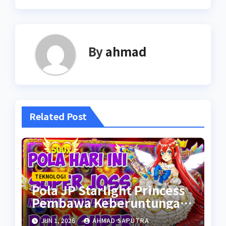
By
ahmad
Related Post
TEKNOLOGI
Pola JP Starlight Princess
Pembawa Keberuntungan
Awal Tahun 2024
JUN 1, 2026
AHMAD SAPUTRA