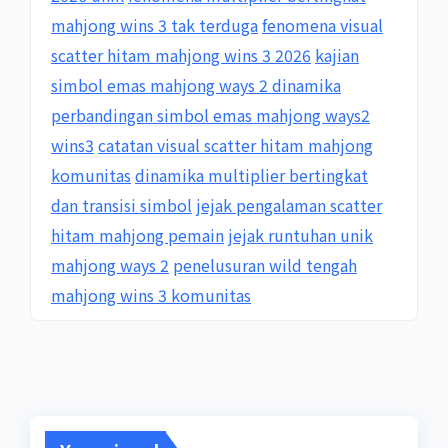
mahjong wins 3 tak terduga
fenomena visual
scatter hitam mahjong wins 3 2026
kajian
simbol emas mahjong ways 2 dinamika
perbandingan simbol emas mahjong ways2
wins3
catatan visual scatter hitam mahjong
komunitas
dinamika multiplier bertingkat
dan transisi simbol
jejak pengalaman scatter
hitam mahjong pemain
jejak runtuhan unik
mahjong ways 2
penelusuran wild tengah
mahjong wins 3 komunitas