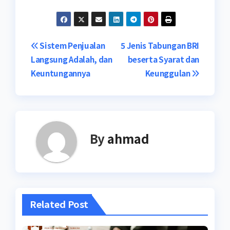
Navigasi
Sistem Penjualan
5 Jenis Tabungan BRI
Langsung Adalah, dan
beserta Syarat dan
pos
Keuntungannya
Keunggulan
By
ahmad
Related Post