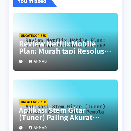
You missed
UNCATEGORIZED
Review Netflix Mobile
Plan: Murah tapi Resolusi
Rendah?
AHMAD
UNCATEGORIZED
Aplikasi Stem Gitar
(Tuner) Paling Akurat
untuk Pemula
AHMAD