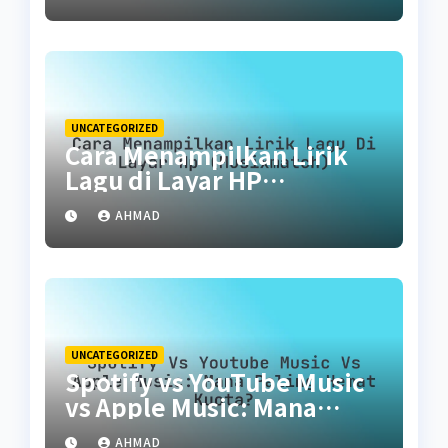
UNCATEGORIZED
Cara Menampilkan Lirik
Lagu di Layar HP
(Musixmatch)
AHMAD
UNCATEGORIZED
Spotify vs YouTube Music
vs Apple Music: Mana
Paling Hemat Kuota?
AHMAD