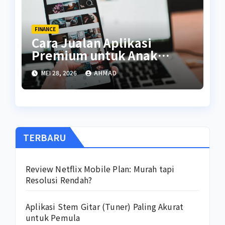
FINANCE
Cara Jualan Aplikasi
Premium untuk Anak
Kuliah
MEI 28, 2026
AHMAD
TERBARU
Review Netflix Mobile Plan: Murah tapi
Resolusi Rendah?
Aplikasi Stem Gitar (Tuner) Paling Akurat
untuk Pemula