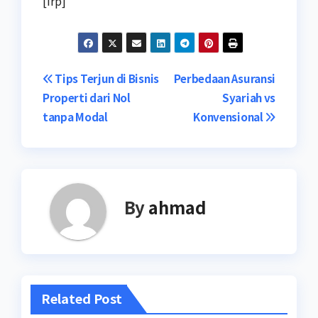
[irp]
Navigasi
Tips Terjun di Bisnis
Perbedaan Asuransi
Properti dari Nol
Syariah vs
pos
tanpa Modal
Konvensional
By
ahmad
Related Post