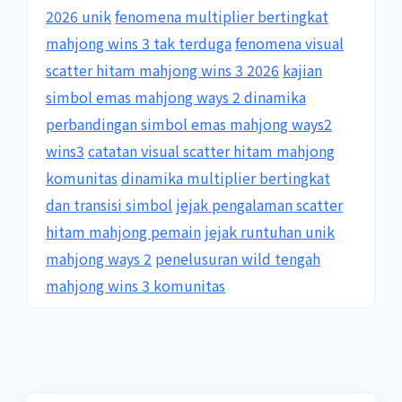
2026 unik
fenomena multiplier bertingkat
mahjong wins 3 tak terduga
fenomena visual
scatter hitam mahjong wins 3 2026
kajian
simbol emas mahjong ways 2 dinamika
perbandingan simbol emas mahjong ways2
wins3
catatan visual scatter hitam mahjong
komunitas
dinamika multiplier bertingkat
dan transisi simbol
jejak pengalaman scatter
hitam mahjong pemain
jejak runtuhan unik
mahjong ways 2
penelusuran wild tengah
mahjong wins 3 komunitas