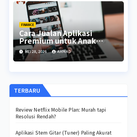
FINANCE
Cara Jualan Aplikasi
Premium untuk Anak
Kuliah
MEI 28, 2026
AHMAD
TERBARU
Review Netflix Mobile Plan: Murah tapi
Resolusi Rendah?
Aplikasi Stem Gitar (Tuner) Paling Akurat