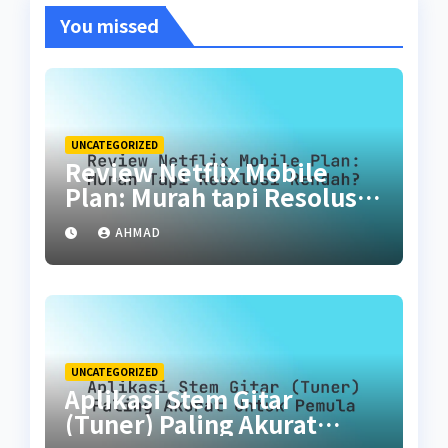
You missed
UNCATEGORIZED
Review Netflix Mobile
Plan: Murah tapi Resolusi
Rendah?
AHMAD
UNCATEGORIZED
Aplikasi Stem Gitar
(Tuner) Paling Akurat