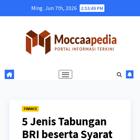
Skip
Ming. Jun 7th, 2026
2:53:50 PM
to
content
FINANCE
5 Jenis Tabungan
BRI beserta Syarat