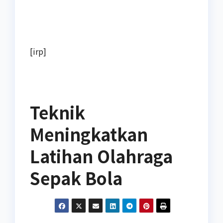
[irp]
Teknik
Meningkatkan
Latihan Olahraga
Sepak Bola