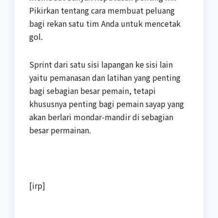
Pikirkan tentang cara membuat peluang
bagi rekan satu tim Anda untuk mencetak
gol.
Sprint dari satu sisi lapangan ke sisi lain
yaitu pemanasan dan latihan yang penting
bagi sebagian besar pemain, tetapi
khususnya penting bagi pemain sayap yang
akan berlari mondar-mandir di sebagian
besar permainan.
[irp]