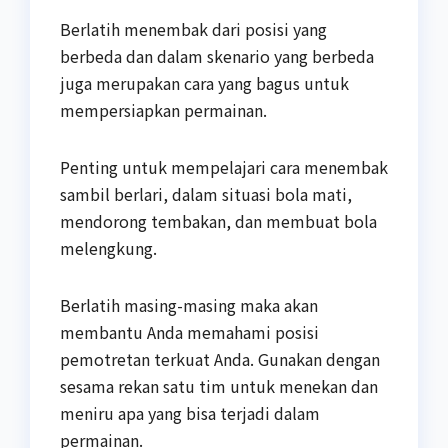
Berlatih menembak dari posisi yang
berbeda dan dalam skenario yang berbeda
juga merupakan cara yang bagus untuk
mempersiapkan permainan.
Penting untuk mempelajari cara menembak
sambil berlari, dalam situasi bola mati,
mendorong tembakan, dan membuat bola
melengkung.
Berlatih masing-masing maka akan
membantu Anda memahami posisi
pemotretan terkuat Anda. Gunakan dengan
sesama rekan satu tim untuk menekan dan
meniru apa yang bisa terjadi dalam
permainan.