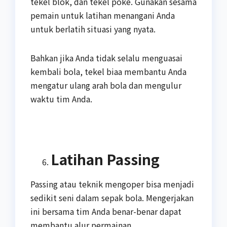
tekel blok, dan tekel poke. Gunakan sesama
pemain untuk latihan menangani Anda
untuk berlatih situasi yang nyata.
Bahkan jika Anda tidak selalu menguasai
kembali bola, tekel biaa membantu Anda
mengatur ulang arah bola dan mengulur
waktu tim Anda.
Latihan Passing
Passing atau teknik mengoper bisa menjadi
sedikit seni dalam sepak bola. Mengerjakan
ini bersama tim Anda benar-benar dapat
membantu alur permainan.