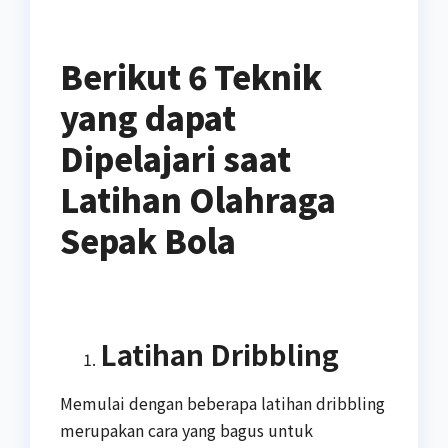
Berikut 6 Teknik
yang dapat
Dipelajari saat
Latihan Olahraga
Sepak Bola
Latihan Dribbling
Memulai dengan beberapa latihan dribbling
merupakan cara yang bagus untuk