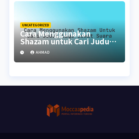
UNCATEGORIZED
Cara Menggunakan
Shazam untuk Cari Judul
Lagu Lewat Suara
AHMAD