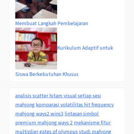
Membuat Langkah Pembelajaran
Kurikulum Adaptif untuk
Siswa Berkebutuhan Khusus
analisis scatter hitam visual setiap sesi
mahjong
komparasi volatilitas hit frequency
mahjong ways2 wins3
lintasan simbol
premium mahjong ways 2
mekanisme fitur
multiplier gates of olympus
studi mahjong