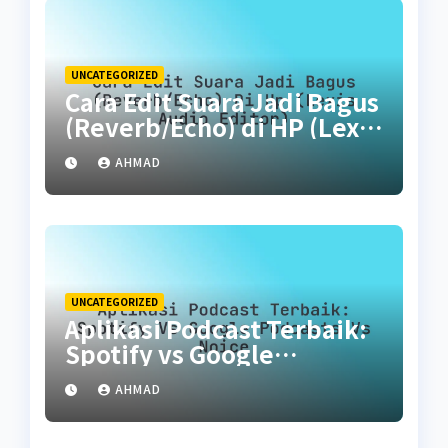
UNCATEGORIZED
Cara Edit Suara Jadi Bagus
(Reverb/Echo) di HP (Lexis
Audio Editor)
AHMAD
UNCATEGORIZED
Aplikasi Podcast Terbaik:
Spotify vs Google
Podcasts vs Noice
AHMAD