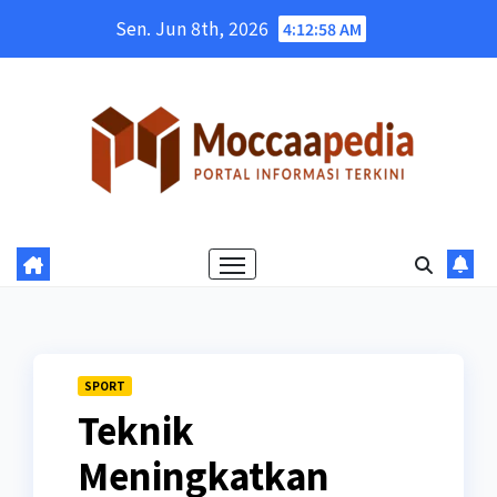
Skip
Sen. Jun 8th, 2026
4:12:59 AM
to
content
SPORT
Teknik
Meningkatkan