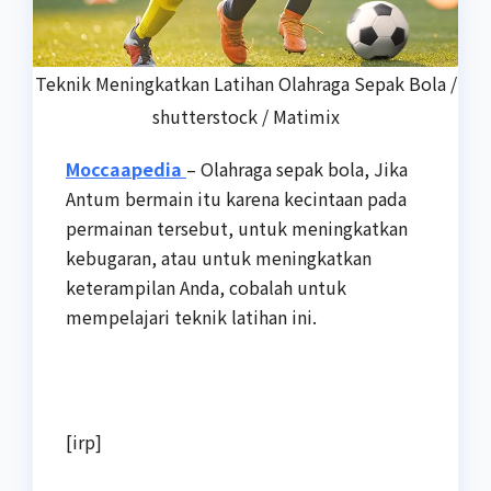
Teknik Meningkatkan Latihan Olahraga Sepak Bola /
shutterstock / Matimix
Moccaapedia
– Olahraga sepak bola, Jika
Antum bermain itu karena kecintaan pada
permainan tersebut, untuk meningkatkan
kebugaran, atau untuk meningkatkan
keterampilan Anda, cobalah untuk
mempelajari teknik latihan ini.
[irp]