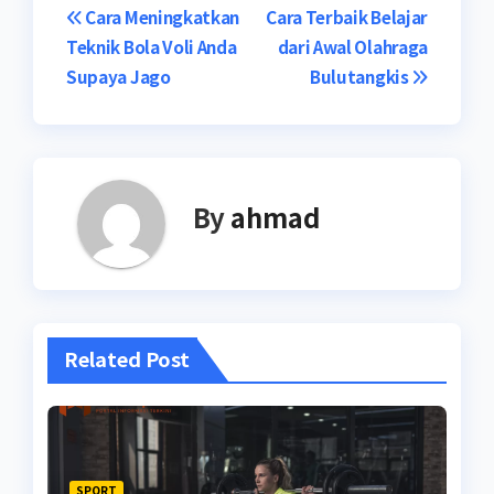
Navigasi
Cara Meningkatkan
Cara Terbaik Belajar
Teknik Bola Voli Anda
dari Awal Olahraga
pos
Supaya Jago
Bulutangkis
By
ahmad
Related Post
SPORT