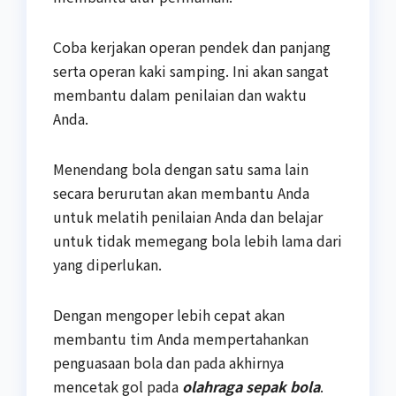
Coba kerjakan operan pendek dan panjang
serta operan kaki samping. Ini akan sangat
membantu dalam penilaian dan waktu
Anda.
Menendang bola dengan satu sama lain
secara berurutan akan membantu Anda
untuk melatih penilaian Anda dan belajar
untuk tidak memegang bola lebih lama dari
yang diperlukan.
Dengan mengoper lebih cepat akan
membantu tim Anda mempertahankan
penguasaan bola dan pada akhirnya
mencetak gol pada
olahraga sepak bola
.