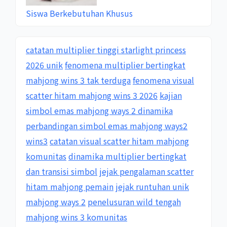
Siswa Berkebutuhan Khusus
catatan multiplier tinggi starlight princess
2026 unik
fenomena multiplier bertingkat
mahjong wins 3 tak terduga
fenomena visual
scatter hitam mahjong wins 3 2026
kajian
simbol emas mahjong ways 2 dinamika
perbandingan simbol emas mahjong ways2
wins3
catatan visual scatter hitam mahjong
komunitas
dinamika multiplier bertingkat
dan transisi simbol
jejak pengalaman scatter
hitam mahjong pemain
jejak runtuhan unik
mahjong ways 2
penelusuran wild tengah
mahjong wins 3 komunitas