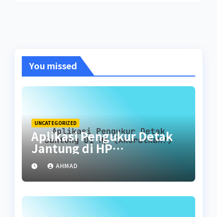
You missed
UNCATEGORIZED
Aplikasi Pengukur Detak
Jantung di HP
(Akuratkah?)
AHMAD