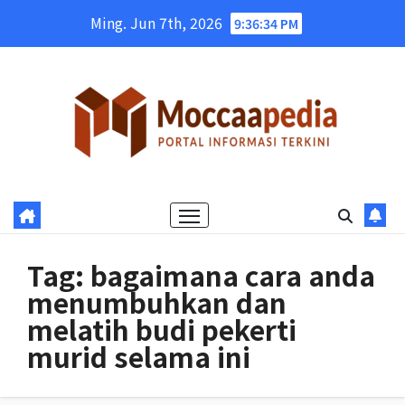
Skip
Ming. Jun 7th, 2026
9:36:34 PM
to
content
Tag:
bagaimana cara anda
menumbuhkan dan
melatih budi pekerti
murid selama ini