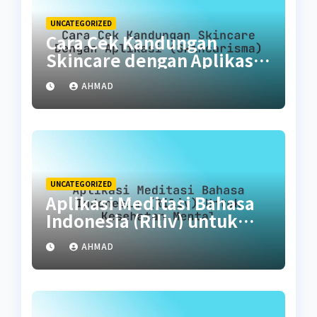
UNCATEGORIZED
Cara Cek Kandungan
Skincare dengan Aplikasi
(SkinCarisma)
AHMAD
UNCATEGORIZED
Aplikasi Meditasi Bahasa
Indonesia (Riliv) untuk
Kesehatan Mental
AHMAD