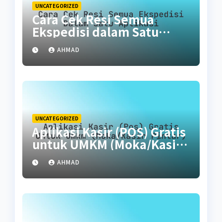
UNCATEGORIZED
Cara Cek Resi Semua
Ekspedisi dalam Satu
Aplikasi
AHMAD
UNCATEGORIZED
Aplikasi Kasir (POS) Gratis
untuk UMKM (Moka/Kasir
Pintar)
AHMAD