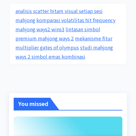
analisis scatter hitam visual setiap sesi
mahjong
komparasi volatilitas hit frequency
mahjong ways2 wins3
lintasan simbol
premium mahjong ways 2
mekanisme fitur
multiplier gates of olympus
studi mahjong
ways 2 simbol emas kombinasi
You missed