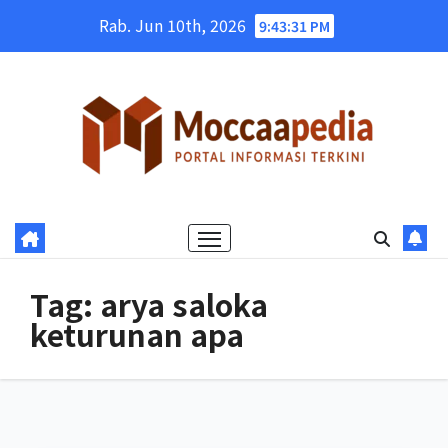
Skip
Rab. Jun 10th, 2026
9:43:31 PM
to
content
Tag:
arya saloka
keturunan apa