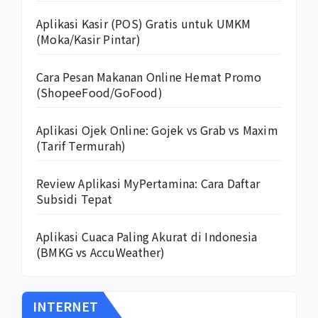
Aplikasi Kasir (POS) Gratis untuk UMKM
(Moka/Kasir Pintar)
Cara Pesan Makanan Online Hemat Promo
(ShopeeFood/GoFood)
Aplikasi Ojek Online: Gojek vs Grab vs Maxim
(Tarif Termurah)
Review Aplikasi MyPertamina: Cara Daftar
Subsidi Tepat
Aplikasi Cuaca Paling Akurat di Indonesia
(BMKG vs AccuWeather)
INTERNET