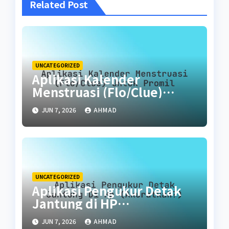
Related Post
UNCATEGORIZED
Aplikasi Kalender
Menstruasi (Flo/Clue)
untuk Promil
JUN 7, 2026
AHMAD
UNCATEGORIZED
Aplikasi Pengukur Detak
Jantung di HP
(Akuratkah?)
JUN 7, 2026
AHMAD