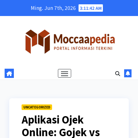
Skip
Ming. Jun 7th, 2026
3:11:43 AM
to
content
UNCATEGORIZED
Aplikasi Ojek
Online: Gojek vs