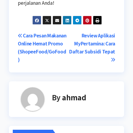
perjalanan Anda!
Navigasi
Cara Pesan Makanan
Review Aplikasi
Online Hemat Promo
MyPertamina: Cara
pos
(ShopeeFood/GoFood
Daftar Subsidi Tepat
)
By
ahmad