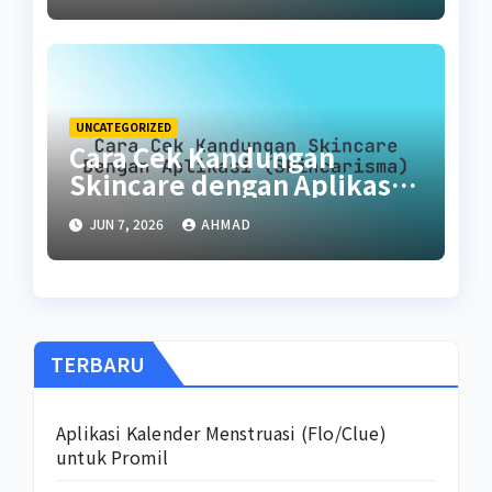
UNCATEGORIZED
Cara Cek Kandungan
Skincare dengan Aplikasi
(SkinCarisma)
JUN 7, 2026
AHMAD
TERBARU
Aplikasi Kalender Menstruasi (Flo/Clue)
untuk Promil