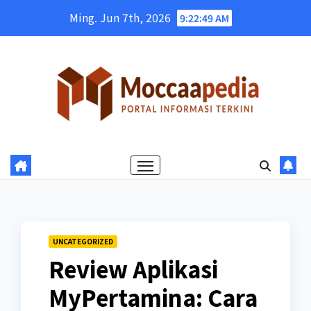
Skip
Ming. Jun 7th, 2026
9:22:50 AM
to
content
UNCATEGORIZED
Review Aplikasi
MyPertamina: Cara