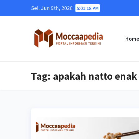
Skip
Sel. Jun 9th, 2026
5:01:19 PM
to
content
Hom
Tag:
apakah natto enak