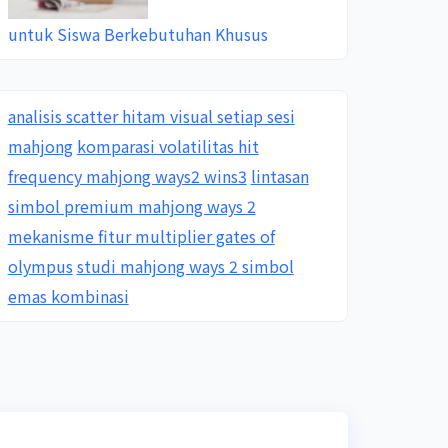
untuk Siswa Berkebutuhan Khusus
analisis scatter hitam visual setiap sesi
mahjong
komparasi volatilitas hit
frequency mahjong ways2 wins3
lintasan
simbol premium mahjong ways 2
mekanisme fitur multiplier gates of
olympus
studi mahjong ways 2 simbol
emas kombinasi