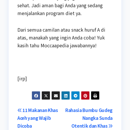
sehat. Jadi aman bagi Anda yang sedang
menjalankan program diet ya.
Dari semua camilan atau snack huruf A di
atas, manakah yang ingin Anda coba! Yuk
kasih tahu Moccaapedia jawabannya!
[irp]
Navigasi
11 Makanan Khas
Rahasia Bumbu Gudeg
Aceh yang Wajib
Nangka Sunda
pos
Dicoba
Otentik dan Khas