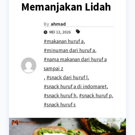
Memanjakan Lidah
By
ahmad
MEI 12, 2026
#makanan huruf a
,
#minuman dari huruf a
,
#nama makanan dari huruf a
sampai z
,
#snack dari huruf l
,
#snack huruf a di indomaret
,
#snack huruf h
,
#snack huruf p
,
#snack huruf s