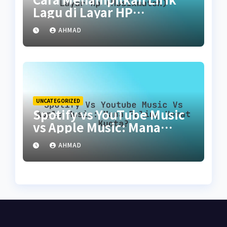
Lagu di Layar HP
(Musixmatch)
AHMAD
UNCATEGORIZED
Spotify vs YouTube Music
vs Apple Music: Mana
Paling Hemat Kuota?
AHMAD