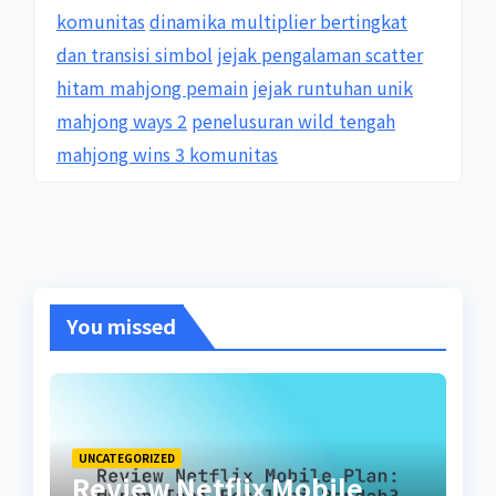
komunitas
dinamika multiplier bertingkat
dan transisi simbol
jejak pengalaman scatter
hitam mahjong pemain
jejak runtuhan unik
mahjong ways 2
penelusuran wild tengah
mahjong wins 3 komunitas
You missed
UNCATEGORIZED
Review Netflix Mobile