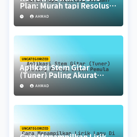
Plan: Murah tapi Resolusi
Rendah?
AHMAD
UNCATEGORIZED
Aplikasi Stem Gitar
(Tuner) Paling Akurat
untuk Pemula
AHMAD
UNCATEGORIZED
Cara Menampilkan Lirik