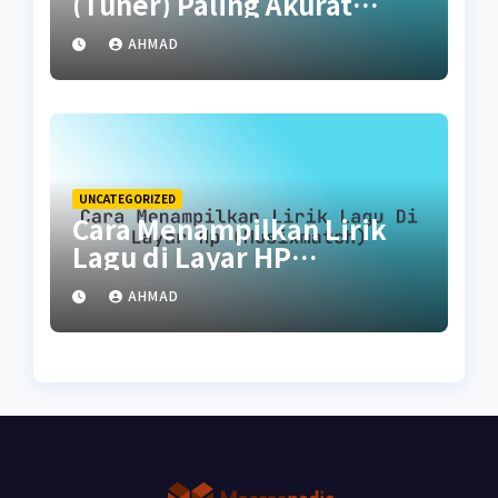
(Tuner) Paling Akurat
untuk Pemula
AHMAD
UNCATEGORIZED
Cara Menampilkan Lirik
Lagu di Layar HP
(Musixmatch)
AHMAD