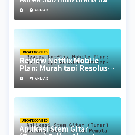
Legal
AHMAD
UNCATEGORIZED
Review Netflix Mobile
Plan: Murah tapi Resolusi
Rendah?
AHMAD
UNCATEGORIZED
Aplikasi Stem Gitar