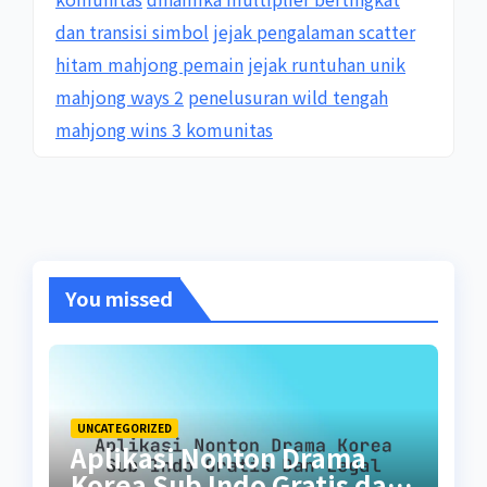
dan transisi simbol
jejak pengalaman scatter
hitam mahjong pemain
jejak runtuhan unik
mahjong ways 2
penelusuran wild tengah
mahjong wins 3 komunitas
You missed
UNCATEGORIZED
Aplikasi Nonton Drama
Korea Sub Indo Gratis dan