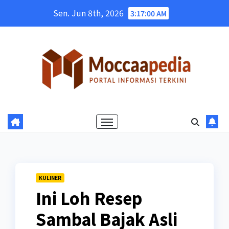
Skip
Sen. Jun 8th, 2026
3:17:01 AM
to
content
KULINER
Ini Loh Resep
Sambal Bajak Asli