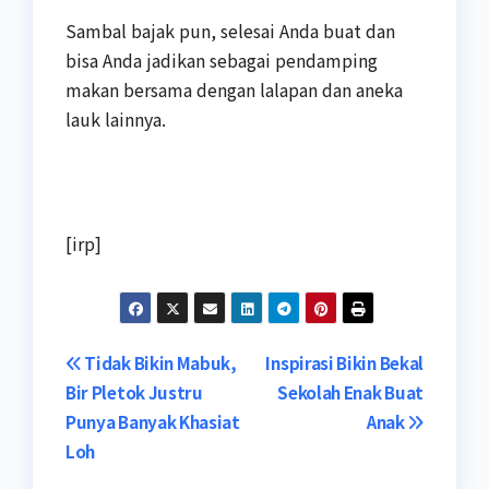
Sambal bajak pun, selesai Anda buat dan
bisa Anda jadikan sebagai pendamping
makan bersama dengan lalapan dan aneka
lauk lainnya.
[irp]
Navigasi
Tidak Bikin Mabuk,
Inspirasi Bikin Bekal
Bir Pletok Justru
Sekolah Enak Buat
pos
Punya Banyak Khasiat
Anak
Loh