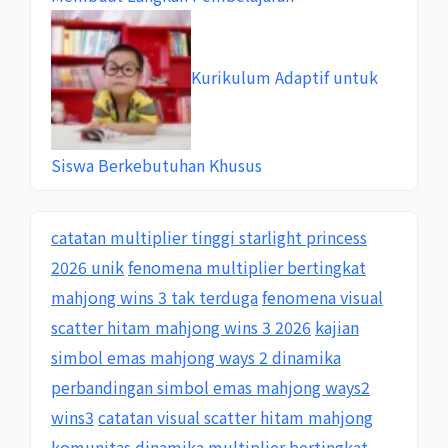
Kurikulum Adaptif untuk
Siswa Berkebutuhan Khusus
catatan multiplier tinggi starlight princess
2026 unik
fenomena multiplier bertingkat
mahjong wins 3 tak terduga
fenomena visual
scatter hitam mahjong wins 3 2026
kajian
simbol emas mahjong ways 2 dinamika
perbandingan simbol emas mahjong ways2
wins3
catatan visual scatter hitam mahjong
komunitas
dinamika multiplier bertingkat