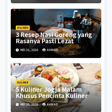
KULINER
3 Resep Nasi Goreng yang
Rasanya Pasti Lezat
MEI 31, 2026
AHMAD
KULINER
5 Kuliner Jogja Malam
Khusus Pencinta Kuliner
MEI 30, 2026
AHMAD