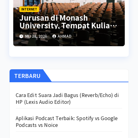
INTERNET
Jurusan di Monash
University, Tempat Kuliah
Iqbaal Ramadhan
MEI 28, 2026
AHMAD
TERBARU
Cara Edit Suara Jadi Bagus (Reverb/Echo) di
HP (Lexis Audio Editor)
Aplikasi Podcast Terbaik: Spotify vs Google
Podcasts vs Noice