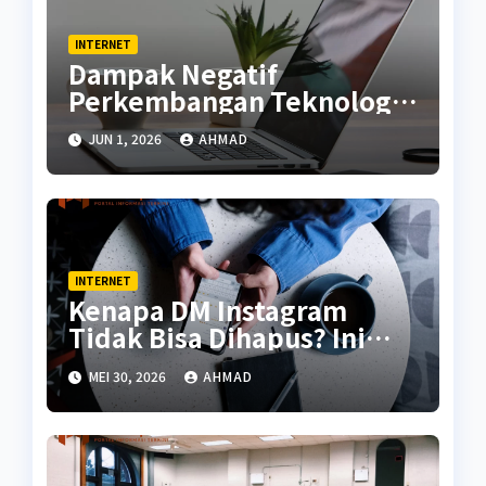
INTERNET
Dampak Negatif
Perkembangan Teknologi
di Masa Kini
JUN 1, 2026
AHMAD
INTERNET
Kenapa DM Instagram
Tidak Bisa Dihapus? Ini
Penjelasannya
MEI 30, 2026
AHMAD