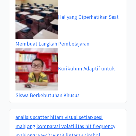
Hal yang Diperhatikan Saat
Membuat Langkah Pembelajaran
Kurikulum Adaptif untuk
Siswa Berkebutuhan Khusus
analisis scatter hitam visual setiap sesi
mahjong
komparasi volatilitas hit frequency
mahjong ways2 wins3
lintasan simbol