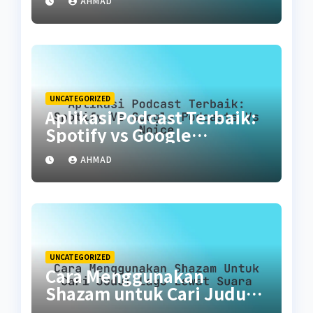
AHMAD
UNCATEGORIZED
Aplikasi Podcast Terbaik:
Spotify vs Google
Podcasts vs Noice
AHMAD
UNCATEGORIZED
Cara Menggunakan
Shazam untuk Cari Judul
Lagu Lewat Suara