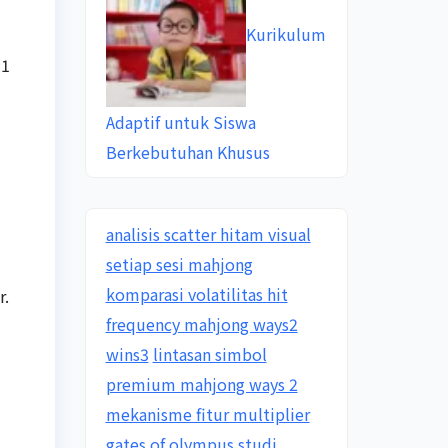
Kurikulum
:1
Adaptif untuk Siswa
Berkebutuhan Khusus
analisis scatter hitam visual
setiap sesi mahjong
komparasi volatilitas hit
r.
frequency mahjong ways2
wins3
lintasan simbol
premium mahjong ways 2
mekanisme fitur multiplier
gates of olympus
studi