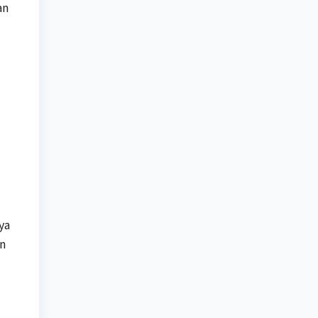
an
ya
an