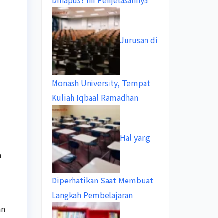
Dihapus? Ini Penjelasannya
Jurusan di
Monash University, Tempat
Kuliah Iqbaal Ramadhan
Hal yang
a
Diperhatikan Saat Membuat
Langkah Pembelajaran
an