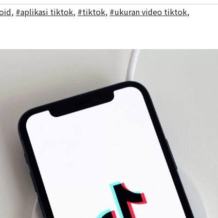
roid
,
#aplikasi tiktok
,
#tiktok
,
#ukuran video tiktok
,