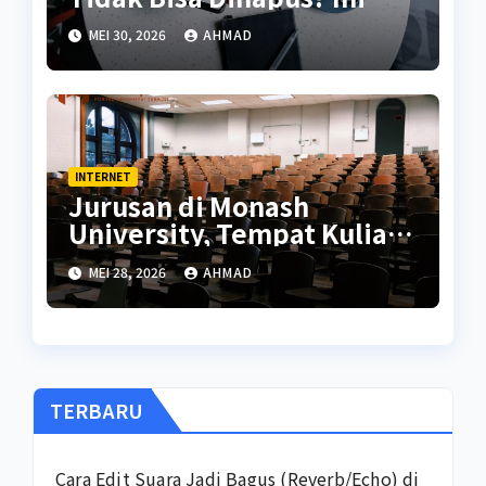
Penjelasannya
MEI 30, 2026
AHMAD
INTERNET
Jurusan di Monash
University, Tempat Kuliah
Iqbaal Ramadhan
MEI 28, 2026
AHMAD
TERBARU
Cara Edit Suara Jadi Bagus (Reverb/Echo) di