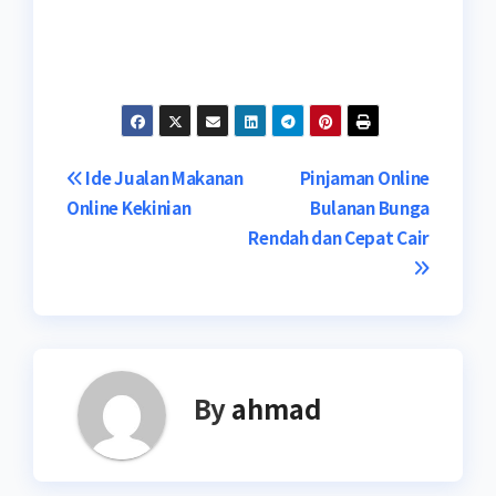
Navigasi
Ide Jualan Makanan
Pinjaman Online
Online Kekinian
Bulanan Bunga
pos
Rendah dan Cepat Cair
By
ahmad