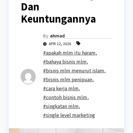
Dan
Keuntungannya
By
ahmad
APR 12, 2026
#apakah mlm itu haram
,
#bahaya bisnis mlm
,
#bisnis mlm menurut islam
,
#bisnis mlm penipuan
,
#cara kerja mlm
,
#contoh bisnis mlm
,
#singkatan mlm
,
#single level marketing