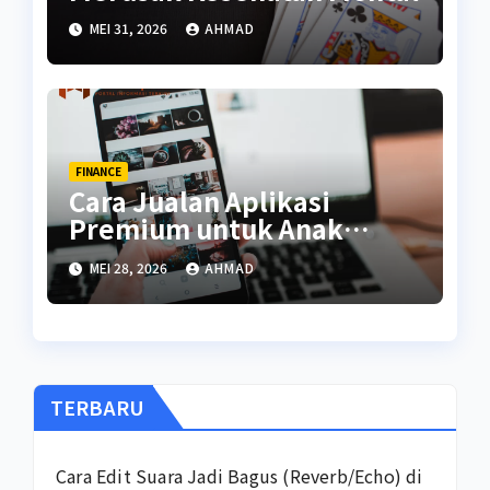
MEI 31, 2026
AHMAD
FINANCE
Cara Jualan Aplikasi
Premium untuk Anak
Kuliah
MEI 28, 2026
AHMAD
TERBARU
Cara Edit Suara Jadi Bagus (Reverb/Echo) di