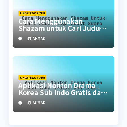
UNCATEGORIZED
Cara Menggunakan
Shazam untuk Cari Judul
Lagu Lewat Suara
AHMAD
UNCATEGORIZED
Aplikasi Nonton Drama
Korea Sub Indo Gratis dan
Legal
AHMAD