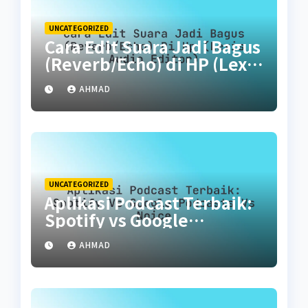
UNCATEGORIZED
Cara Edit Suara Jadi Bagus
(Reverb/Echo) di HP (Lexis
Audio Editor)
AHMAD
UNCATEGORIZED
Aplikasi Podcast Terbaik:
Spotify vs Google
Podcasts vs Noice
AHMAD