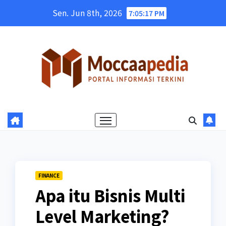
Skip
Sen. Jun 8th, 2026
7:05:18 PM
to
content
FINANCE
Apa itu Bisnis Multi
Level Marketing?