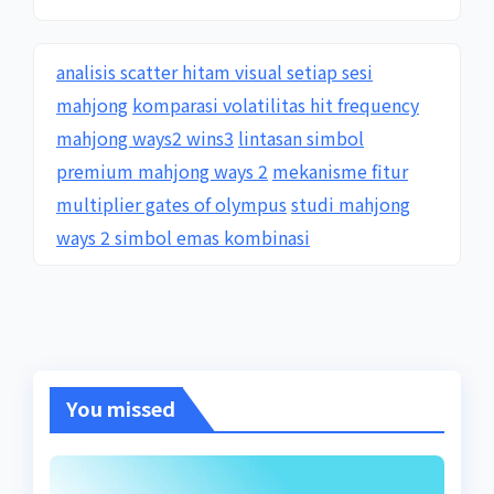
analisis scatter hitam visual setiap sesi
mahjong
komparasi volatilitas hit frequency
mahjong ways2 wins3
lintasan simbol
premium mahjong ways 2
mekanisme fitur
multiplier gates of olympus
studi mahjong
ways 2 simbol emas kombinasi
You missed