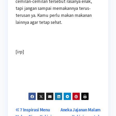
cemilan-cemilan tersebut rasanya enak,
tapi jangan sampai memakannya terus-
terusan ya. Kamu perlu makan makanan
lainnya agar tetap sehat.
[irp]
Navigasi
7 Inspirasi Menu
Aneka Jajanan Malam