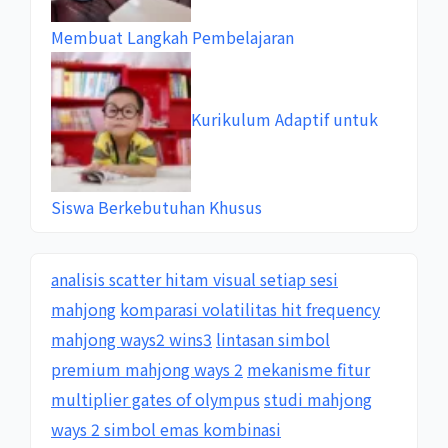
Membuat Langkah Pembelajaran
Kurikulum Adaptif untuk
Siswa Berkebutuhan Khusus
analisis scatter hitam visual setiap sesi
mahjong
komparasi volatilitas hit frequency
mahjong ways2 wins3
lintasan simbol
premium mahjong ways 2
mekanisme fitur
multiplier gates of olympus
studi mahjong
ways 2 simbol emas kombinasi