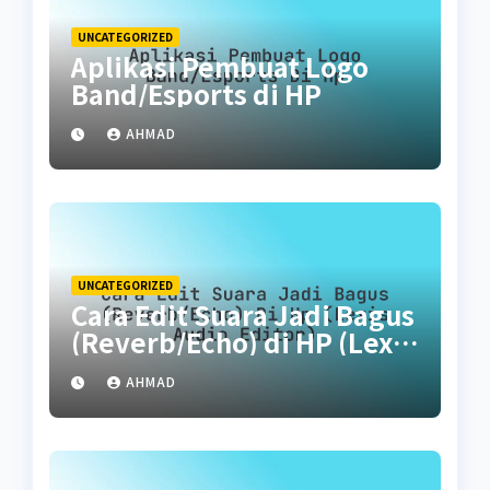
UNCATEGORIZED
Aplikasi Pembuat Logo
Band/Esports di HP
AHMAD
UNCATEGORIZED
Cara Edit Suara Jadi Bagus
(Reverb/Echo) di HP (Lexis
Audio Editor)
AHMAD