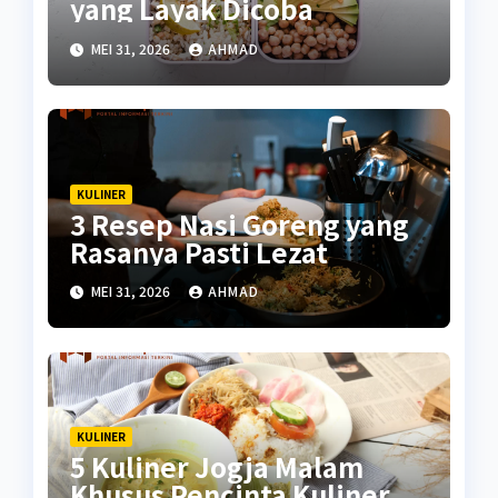
yang Layak Dicoba
MEI 31, 2026
AHMAD
KULINER
3 Resep Nasi Goreng yang
Rasanya Pasti Lezat
MEI 31, 2026
AHMAD
KULINER
5 Kuliner Jogja Malam
Khusus Pencinta Kuliner