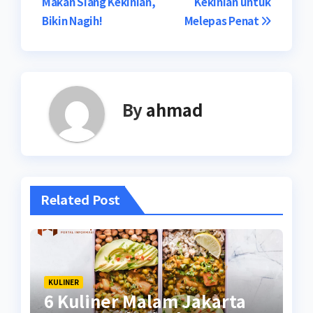
Makan Siang Kekinian,
Kekinian untuk
pos
Bikin Nagih!
Melepas Penat
By
ahmad
Related Post
KULINER
6 Kuliner Malam Jakarta