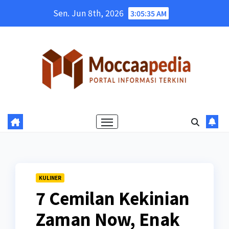
Skip
Sen. Jun 8th, 2026
3:05:36 AM
to
content
KULINER
7 Cemilan Kekinian
Zaman Now, Enak