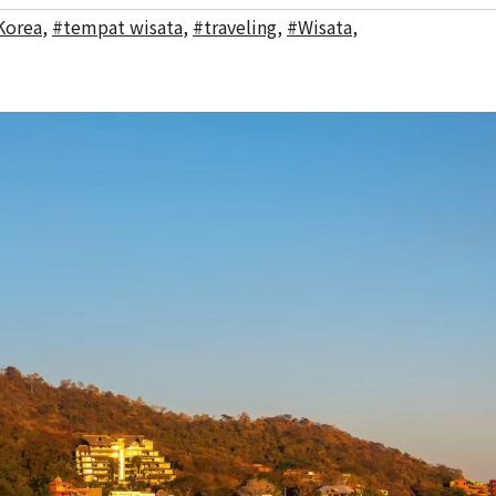
Korea
,
#tempat wisata
,
#traveling
,
#Wisata
,