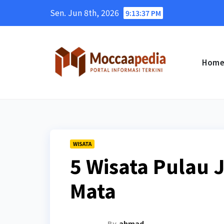
Skip
Sen. Jun 8th, 2026
9:13:38 PM
to
content
Hom
WISATA
5 Wisata Pulau
Mata
By
ahmad