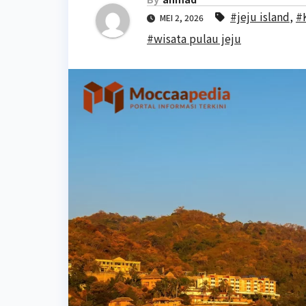
#jeju island
,
#
MEI 2, 2026
#wisata pulau jeju